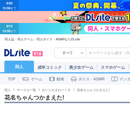
13:59
まで
9/14
13:59
まで
同人誌・同人ゲーム・同人ボイス・ASMRならDLsite
すべて
同人
成年コミック
美少女ゲーム
スマホゲーム
ゲーム
動画
ボイス・ASMR
マン
TOP
同人
サークル一覧
わいとれすわーくす
花名ちゃんつかまえた!
花名ちゃんつかまえた!