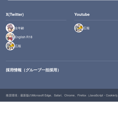
X(Twitter)
Youtube
全年齢
広報
English R18
広報
採用情報（グループ一括採用）
推奨環境：最新版のMicrosoft Edge、Safari、Chrome、Firefox（JavaScript・Cooki