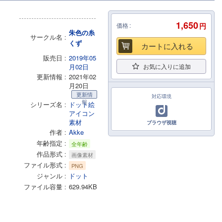
1,650
価格
円
朱色の糸
サークル名
くず
カートに入れる
販売日
2019年05
月02日
お気に入りに追加
更新情報
2021年02
月20日
更新情
対応環境
報
シリーズ名
ドット絵
アイコン
素材
ブラウザ視聴
作者
Akke
年齢指定
全年齢
作品形式
画像素材
ファイル形式
PNG
ジャンル
ドット
ファイル容量
629.94KB