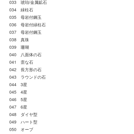
033 琥珀/金属鉱石
034 緑柱石
035 母岩付鋼玉
036 母岩付緑柱石
037 母岩付鋼玉
038 真珠
039 珊瑚
040 八面体の石
041 歪な石
042 長方形の石
043 ラウンドの石
044 3星
045 4星
046 5星
047 6星
048 ダイヤ型
049 ハート型
050 オーブ