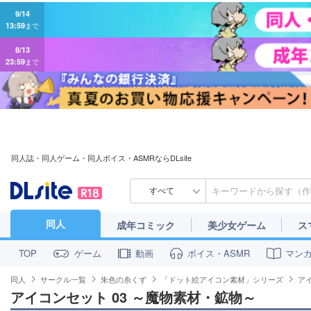
9/14
13:59
まで
8/13
23:59
まで
同人誌・同人ゲーム・同人ボイス・ASMRならDLsite
すべて
同人
成年コミック
美少女ゲーム
ス
ゲーム
動画
ボイス・ASMR
マン
TOP
同人
サークル一覧
朱色の糸くず
「ドット絵アイコン素材」シリーズ
ア
アイコンセット 03 ～魔物素材・鉱物～