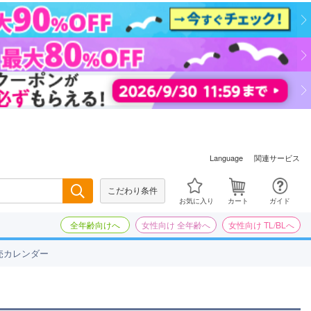
関連サービス
Language
こだわり条件
検索
お気に入り
カート
ガイド
全年齢向けへ
女性向け 全年齢へ
女性向け TL/BLへ
売カレンダー