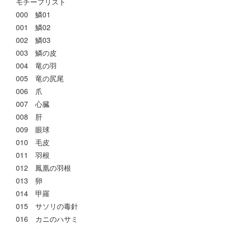
モチーフリスト
000 鱗01
001 鱗02
002 鱗03
003 鱗の皮
004 竜の羽
005 竜の尻尾
006 爪
007 心臓
008 肝
009 眼球
010 毛皮
011 羽根
012 鳳凰の羽根
013 卵
014 甲羅
015 サソリの毒針
016 カニのハサミ