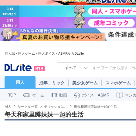
9/14
13:59
まで
8/13
23:59
まで
同人誌・同人ゲーム・同人ボイス・ASMRならDLsite
すべて
同人
成年コミック
美少女ゲーム
スマホゲーム
ゲーム
動画
ボイス・ASMR
マン
TOP
同人
サークル一覧
ティッシュはこ
每天和家里蹲妹妹一起的生活
每天和家里蹲妹妹一起的生活