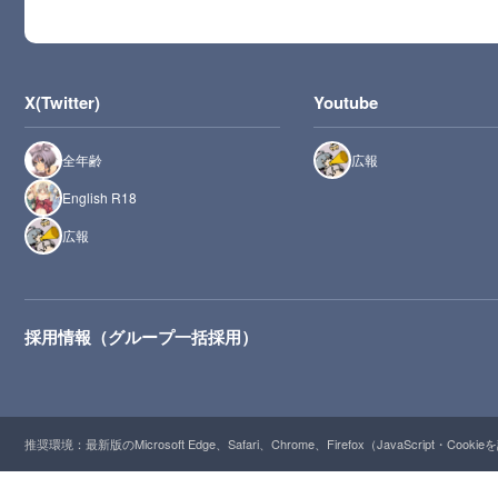
X(Twitter)
Youtube
全年齢
広報
English R18
広報
採用情報（グループ一括採用）
推奨環境：最新版のMicrosoft Edge、Safari、Chrome、Firefox（JavaScript・Cooki