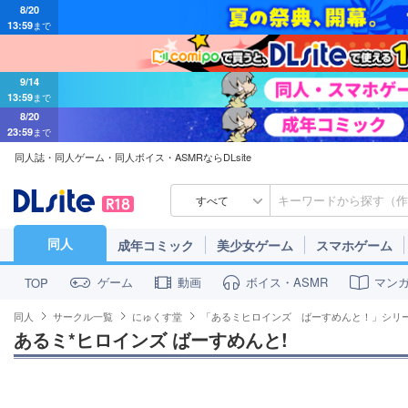
13:59
まで
9/14
13:59
まで
8/20
23:59
まで
同人誌・同人ゲーム・同人ボイス・ASMRならDLsite
すべて
同人
成年コミック
美少女ゲーム
スマホゲーム
ゲーム
動画
ボイス・ASMR
マン
TOP
同人
サークル一覧
にゅくす堂
「あるミヒロインズ ばーすめんと！」シリ
あるミ*ヒロインズ ばーすめんと!