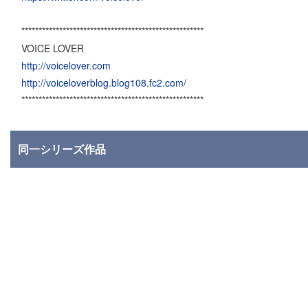
*****************************************************
VOICE LOVER
http://voicelover.com
http://voiceloverblog.blog108.fc2.com/
*****************************************************
同一シリーズ作品