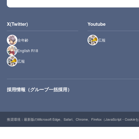
X(Twitter)
Youtube
全年齢
広報
English R18
広報
採用情報（グループ一括採用）
推奨環境：最新版のMicrosoft Edge、Safari、Chrome、Firefox（JavaScript・Cooki