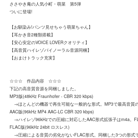
ささやき庵の人気小町・萌菜 第5弾
ついに登場!
【お馴染み!パンツ見せちゃう萌菜ちゃん】
【耳かき音2種類搭載】
【安心安定のVOICE LOVERクオリティ】
【高音質ハイレゾバイノーラル音源同梱】
【おまけトラック充実】
☆☆☆ 作品内容 ☆☆☆
下記の高音質音源を同梱しました。
MP3版(48kHz Fraunhofer - CBR 320 kbps)
→ほとんどの機器で再生可能な一般的な形式。MP3で最高音質のCB
AAC版(96kHz MP4 AAC-LC CBR 320 kbps)
→ハイレゾ96kHzでの圧縮に対応したAAC形式拡張子はm4a。
FLAC版(96kHz 24bit ロスレス)
→圧縮による音質の劣化がないFLAC形式。同梱した3つの形式