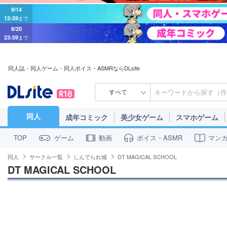
9/14
13:59
まで
8/20
23:59
まで
同人誌・同人ゲーム・同人ボイス・ASMRならDLsite
すべて
同人
成年コミック
美少女ゲーム
スマホゲーム
ゲーム
動画
ボイス・ASMR
マン
TOP
同人
サークル一覧
しんでられ城
DT MAGICAL SCHOOL
DT MAGICAL SCHOOL