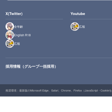
X(Twitter)
Youtube
全年齢
広報
English R18
広報
採用情報（グループ一括採用）
推奨環境：最新版のMicrosoft Edge、Safari、Chrome、Firefox（JavaScript・Cooki