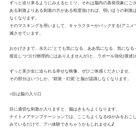
ずっと迫り来るようにみえるヒミツ、それは脳内の蒸発現象にご
ある刺激よりある刺激の方がある程度強ければ、弱いほうの刺激は”
なくなります。
そのマスキングを用いまして、キャラクターがバックする(アニメ
滅させています。
おかげさまで、永久に”とても気になる、ああ気になる、気になる
接近しつづけ(物理的にはありえませんが)と、ラポール強化(後述
ずっと美少女に迫られる幸せな映像、ぜひご体感くださいませ。
その部分はいつしか、”錯覚・幻覚”と脳が認識しなくなります。
○目は脳の入り口
目に適切な刺激が入りますと、脳はきもちよくなります。
ナイトメアテンプテーションでは、ここちよくなるゆがみをおこ
みているだけで、アハ体験できちゃうかもしれません♪