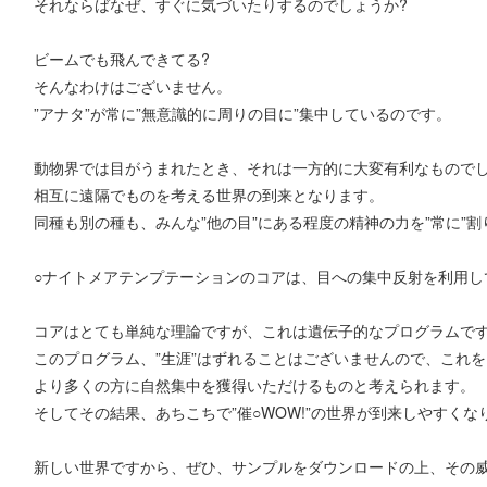
それならばなぜ、すぐに気づいたりするのでしょうか?
ビームでも飛んできてる?
そんなわけはございません。
”アナタ”が常に”無意識的に周りの目に”集中しているのです。
動物界では目がうまれたとき、それは一方的に大変有利なもので
相互に遠隔でものを考える世界の到来となります。
同種も別の種も、みんな”他の目”にある程度の精神の力を”常に”
○ナイトメアテンプテーションのコアは、目への集中反射を利用し
コアはとても単純な理論ですが、これは遺伝子的なプログラムで
このプログラム、”生涯”はずれることはございませんので、これ
より多くの方に自然集中を獲得いただけるものと考えられます。
そしてその結果、あちこちで”催○WOW!”の世界が到来しやすくな
新しい世界ですから、ぜひ、サンプルをダウンロードの上、その威