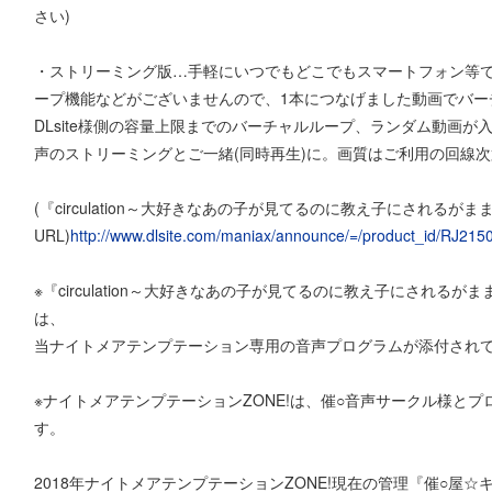
さい)
・ストリーミング版…手軽にいつでもどこでもスマートフォン等で楽
ープ機能などがございませんので、1本につなげました動画でバー
DLsite様側の容量上限までのバーチャルループ、ランダム動画が入
声のストリーミングとご一緒(同時再生)に。画質はご利用の回線次第
(『circulation～大好きなあの子が見てるのに教え子にされるがままの
URL)
http://www.dlsite.com/maniax/announce/=/product_id/RJ215
※『circulation～大好きなあの子が見てるのに教え子にされるがままの
は、
当ナイトメアテンプテーション専用の音声プログラムが添付され
※ナイトメアテンプテーションZONE!は、催○音声サークル様と
す。
2018年ナイトメアテンプテーションZONE!現在の管理『催○屋☆