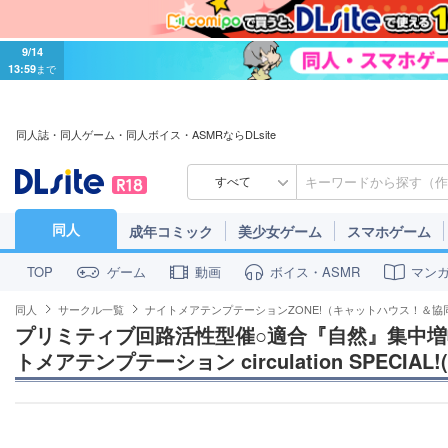
9/14
13:59
まで
同人誌・同人ゲーム・同人ボイス・ASMRならDLsite
すべて
同人
成年コミック
美少女ゲーム
スマホゲーム
ゲーム
動画
ボイス・ASMR
マン
TOP
同人
サークル一覧
ナイトメアテンプテーションZONE!（キャットハウス！＆協
プリミティブ回路活性型催○適合『自然』集中
トメアテンプテーション circulation SPECIA