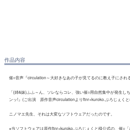
作品内容
催○音声『circulation～大好きなあの子が見てるのに教え子に
「(姉&妹)ふふ～ん、ソレならコレ、強い催○用自然集中が発生
ンッ!』(ご出演 原作音声circulationよりftnr×kuroko.ぷろじぇく
ニノマエ先生、それは大変なソフトウェアだったのです。
※当ソフトウェアは原作ftnr×kuroko.ぷろじぇくと様公式の、