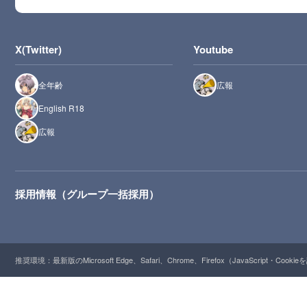
X(Twitter)
Youtube
全年齢
広報
English R18
広報
採用情報（グループ一括採用）
推奨環境：最新版のMicrosoft Edge、Safari、Chrome、Firefox（JavaScript・Cooki