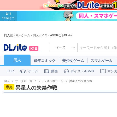
9/14
13:59
まで
同人誌・同人ゲーム・同人ボイス・ASMRならDLsite
すべて
同人
成年コミック
美少女ゲーム
スマホゲーム
ゲーム
動画
ボイス・ASMR
マン
TOP
同人
サークル一覧
シトラスラボラトリ
異星人の失禁作戦
異星人の失禁作戦
専売