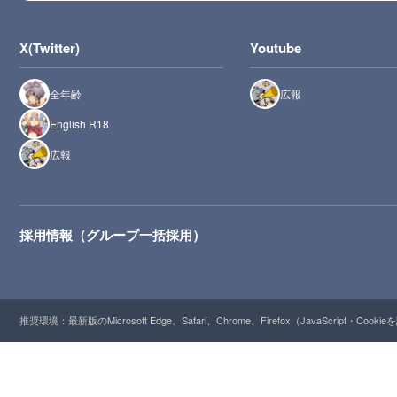
X(Twitter)
Youtube
全年齢
広報
English R18
広報
採用情報（グループ一括採用）
推奨環境：最新版のMicrosoft Edge、Safari、Chrome、Firefox（JavaScript・Cooki