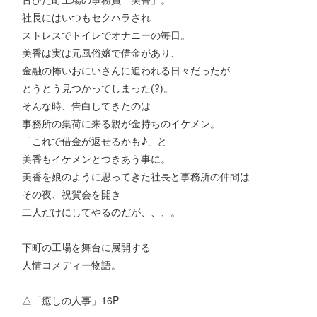
社長にはいつもセクハラされ
ストレスでトイレでオナニーの毎日。
美香は実は元風俗嬢で借金があり、
金融の怖いおにいさんに追われる日々だったが
とうとう見つかってしまった(?)。
そんな時、告白してきたのは
事務所の集荷に来る親が金持ちのイケメン。
「これで借金が返せるかも♪」と
美香もイケメンとつきあう事に。
美香を娘のように思ってきた社長と事務所の仲間は
その夜、祝賀会を開き
二人だけにしてやるのだが、、、。
下町の工場を舞台に展開する
人情コメディー物語。
△「癒しの人事」16P