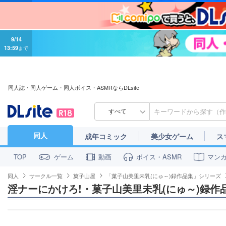
9/14
13:59
まで
同人誌・同人ゲーム・同人ボイス・ASMRならDLsite
すべて
同人
成年コミック
美少女ゲーム
ス
ゲーム
動画
ボイス・ASMR
マン
TOP
同人
サークル一覧
菓子山屋
「菓子山美里未乳(にゅ～)録作品集」シリーズ
淫ナーにかけろ!・菓子山美里未乳(にゅ～)録作品集