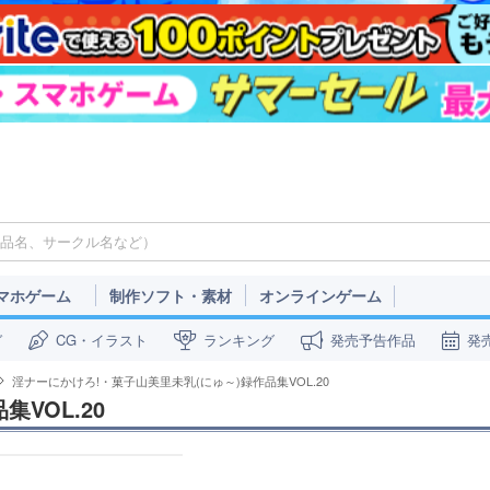
マホゲーム
制作ソフト・素材
オンラインゲーム
ガ
CG・イラスト
ランキング
発売予告作品
発
淫ナーにかけろ!・菓子山美里未乳(にゅ～)録作品集VOL.20
VOL.20