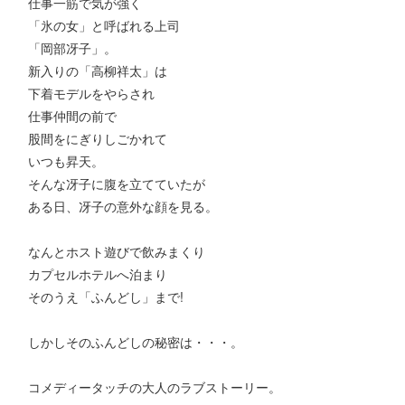
仕事一筋で気が強く
「氷の女」と呼ばれる上司
「岡部冴子」。
新入りの「高柳祥太」は
下着モデルをやらされ
仕事仲間の前で
股間をにぎりしごかれて
いつも昇天。
そんな冴子に腹を立てていたが
ある日、冴子の意外な顔を見る。
なんとホスト遊びで飲みまくり
カプセルホテルへ泊まり
そのうえ「ふんどし」まで!
しかしそのふんどしの秘密は・・・。
コメディータッチの大人のラブストーリー。