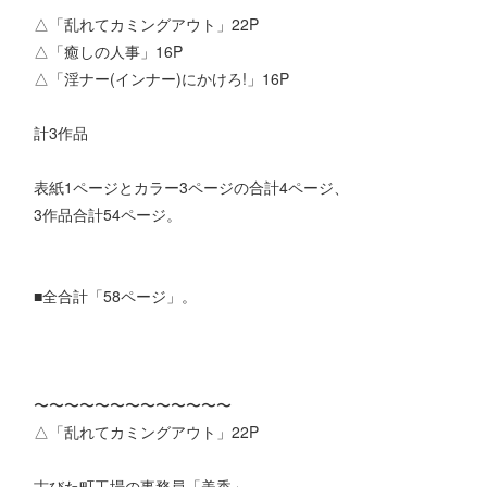
△「乱れてカミングアウト」22P
△「癒しの人事」16P
△「淫ナー(インナー)にかけろ!」16P
計3作品
表紙1ページとカラー3ページの合計4ページ、
3作品合計54ページ。
■全合計「58ページ」。
〜〜〜〜〜〜〜〜〜〜〜〜〜
△「乱れてカミングアウト」22P
古びた町工場の事務員「美香」。