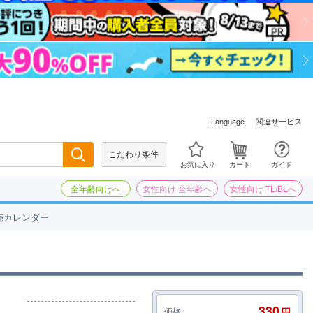
関連サービス
Language
こだわり条件
検索
お気に入り
カート
ガイド
全年齢向けへ
女性向け 全年齢へ
女性向け TL/BLへ
売カレンダー
330
価格
円