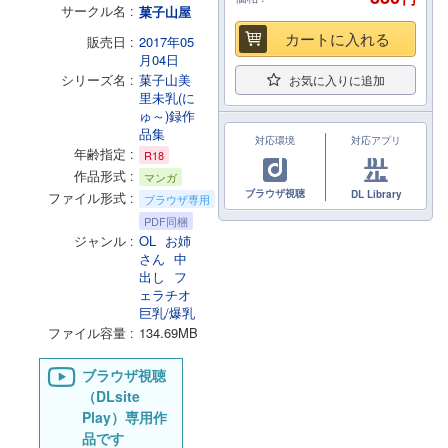
サークル名
菓子山屋
カートに入れる
販売日
2017年05
月04日
シリーズ名
菓子山美
お気に入りに追加
里未乳(に
ゅ～)録作
品集
対応環境
対応アプリ
年齢指定
R18
作品形式
マンガ
ブラウザ視聴
DL Library
ファイル形式
ブラウザ専用
PDF同梱
ジャンル
OL
お姉
さん
中
出し
フ
ェラチオ
巨乳/爆乳
ファイル容量
134.69MB
ブラウザ視聴
（DLsite
Play）専用作
品です