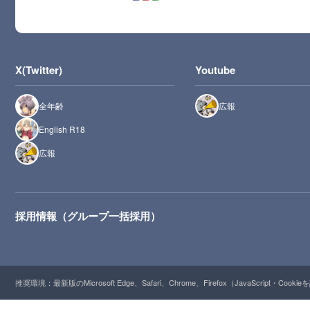
X(Twitter)
Youtube
全年齢
広報
English R18
広報
採用情報（グループ一括採用）
推奨環境：最新版のMicrosoft Edge、Safari、Chrome、Firefox（JavaScript・Cooki