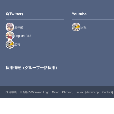
X(Twitter)
Youtube
全年齢
広報
English R18
広報
採用情報（グループ一括採用）
推奨環境：最新版のMicrosoft Edge、Safari、Chrome、Firefox（JavaScript・Cooki