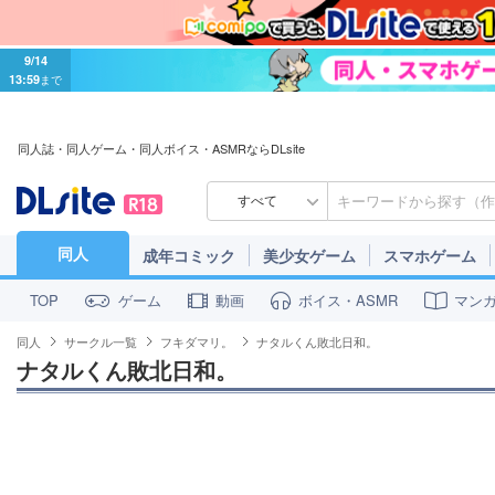
9/14
13:59
まで
同人誌・同人ゲーム・同人ボイス・ASMRならDLsite
すべて
同人
成年コミック
美少女ゲーム
スマホゲーム
ゲーム
動画
ボイス・ASMR
マン
TOP
同人
サークル一覧
フキダマリ。
ナタルくん敗北日和。
ナタルくん敗北日和。