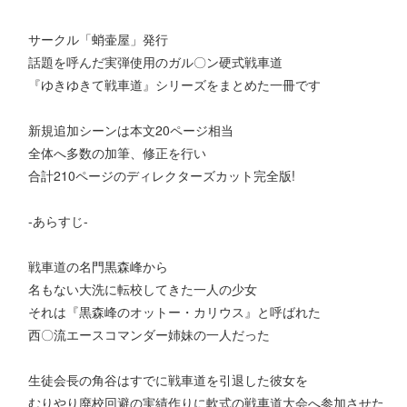
サークル「蛸壷屋」発行
話題を呼んだ実弾使用のガル〇ン硬式戦車道
『ゆきゆきて戦車道』シリーズをまとめた一冊です
新規追加シーンは本文20ページ相当
全体へ多数の加筆、修正を行い
合計210ページのディレクターズカット完全版!
-あらすじ-
戦車道の名門黒森峰から
名もない大洗に転校してきた一人の少女
それは『黒森峰のオットー・カリウス』と呼ばれた
西〇流エースコマンダー姉妹の一人だった
生徒会長の角谷はすでに戦車道を引退した彼女を
むりやり廃校回避の実績作りに軟式の戦車道大会へ参加させた