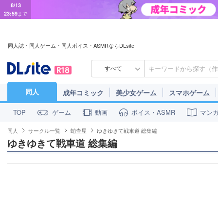
8/13
23:59
まで
同人誌・同人ゲーム・同人ボイス・ASMRならDLsite
すべて
同人
成年コミック
美少女ゲーム
スマホゲーム
ゲーム
動画
ボイス・ASMR
マン
TOP
同人
サークル一覧
蛸壷屋
ゆきゆきて戦車道 総集編
ゆきゆきて戦車道 総集編