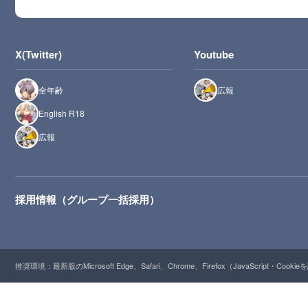
X(Twitter)
Youtube
全年齢
広報
English R18
広報
採用情報（グループ一括採用）
推奨環境：最新版のMicrosoft Edge、Safari、Chrome、Firefox（JavaScript・Cooki