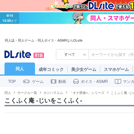
9/14
13:59
まで
同人誌・同人ゲーム・同人ボイス・ASMRならDLsite
すべて
同人
成年コミック
美少女ゲーム
スマホゲーム
ゲーム
動画
ボイス・ASMR
マン
TOP
同人
サークル一覧
カジハラエム
「オナ禁催○」シリーズ
こくふく庵 -じ
こくふく庵 -じいをこくふく-