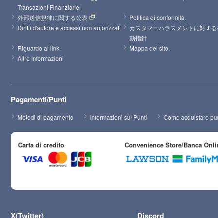
Transazioni Finanziarie
外部送信規律に関する公表
Politica di conformità.
Diritti d'autore e accessi non autorizzati
カスタマーハラスメントに対する
動指針
Riguardo ai link
Mappa del sito.
Altre Informazioni
Pagamenti/Punti
Metodi di pagamento
Informazioni sui Punti
Come acquistare pun
Carta di credito
Convenience Store/Banca Onli
X(Twitter)
Discord