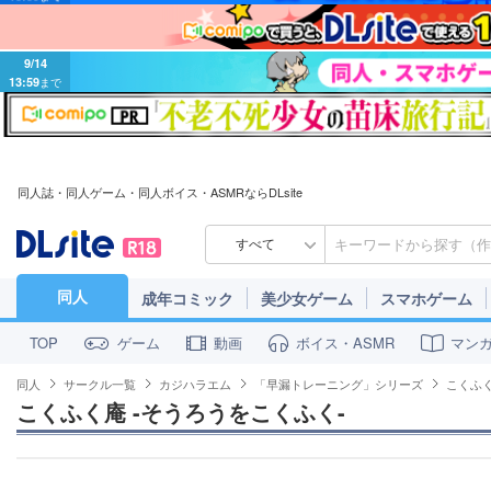
9/14
13:59
まで
同人誌・同人ゲーム・同人ボイス・ASMRならDLsite
すべて
同人
成年コミック
美少女ゲーム
スマホゲーム
ゲーム
動画
ボイス・ASMR
マン
TOP
同人
サークル一覧
カジハラエム
「早漏トレーニング」シリーズ
こくふく
こくふく庵 -そうろうをこくふく-