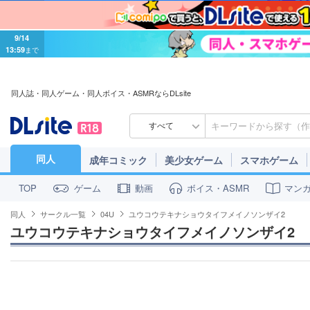
9/14
13:59
まで
同人誌・同人ゲーム・同人ボイス・ASMRならDLsite
すべて
同人
成年コミック
美少女ゲーム
スマホゲーム
ゲーム
動画
ボイス・ASMR
マン
TOP
同人
サークル一覧
04U
ユウコウテキナショウタイフメイノソンザイ2
ユウコウテキナショウタイフメイノソンザイ2