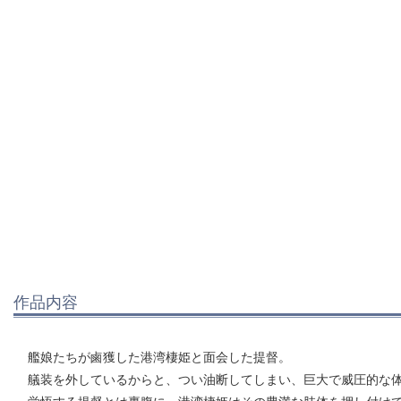
作品内容
艦娘たちが鹵獲した港湾棲姫と面会した提督。
艤装を外しているからと、つい油断してしまい、巨大で威圧的な
覚悟する提督とは裏腹に、港湾棲姫はその豊満な肢体を押し付け