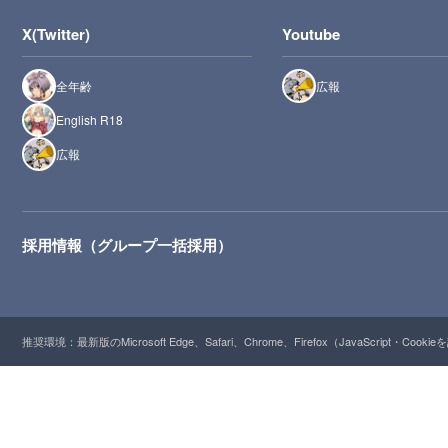
X(Twitter)
Youtube
全年齢
広報
English R18
広報
採用情報（グループ一括採用）
推奨環境：最新版のMicrosoft Edge、Safari、Chrome、Firefox（JavaScript・Cooki