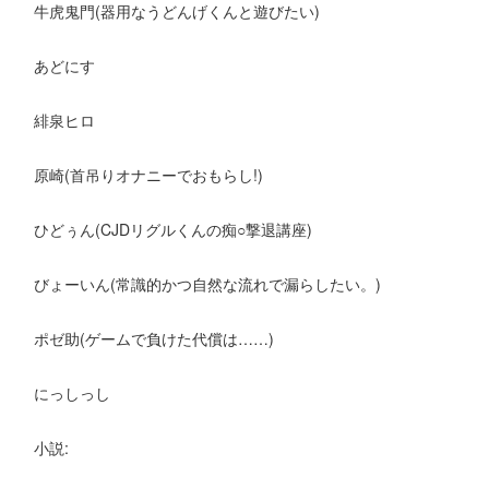
牛虎鬼門(器用なうどんげくんと遊びたい)
あどにす
緋泉ヒロ
原崎(首吊りオナニーでおもらし!)
ひどぅん(CJDリグルくんの痴○撃退講座)
びょーいん(常識的かつ自然な流れで漏らしたい。)
ポゼ助(ゲームで負けた代償は……)
にっしっし
小説: