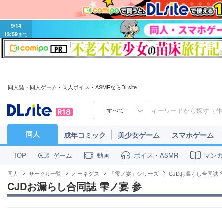
9/14
13:59
まで
同人誌・同人ゲーム・同人ボイス・ASMRならDLsite
すべて
同人
成年コミック
美少女ゲーム
スマホゲーム
ゲーム
動画
ボイス・ASMR
マン
TOP
同人
サークル一覧
オーネグス
「雫ノ宴」シリーズ
CJDお漏らし合同誌 
CJDお漏らし合同誌 雫ノ宴 参