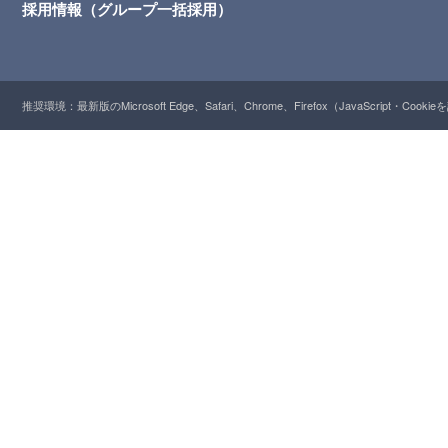
採用情報（グループ一括採用）
推奨環境：最新版のMicrosoft Edge、Safari、Chrome、Firefox（JavaScript・Cooki