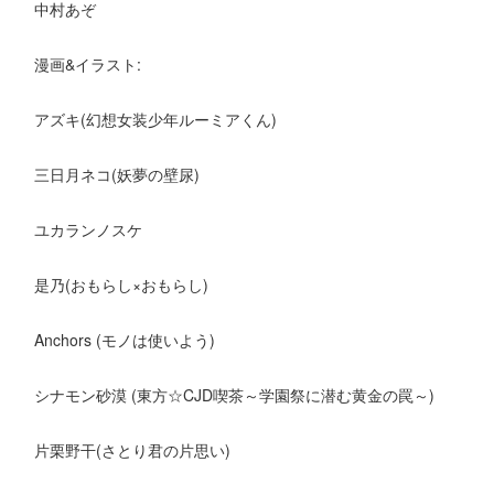
中村あぞ
漫画&イラスト:
アズキ(幻想女装少年ルーミアくん)
三日月ネコ(妖夢の壁尿)
ユカランノスケ
是乃(おもらし×おもらし)
Anchors (モノは使いよう)
シナモン砂漠 (東方☆CJD喫茶～学園祭に潜む黄金の罠～)
片栗野干(さとり君の片思い)