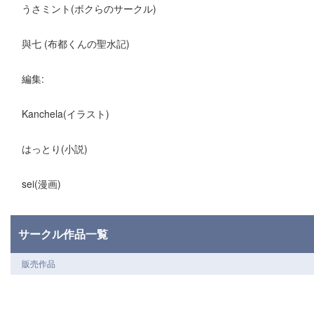
うさミント(ボクらのサークル)
與七 (布都くんの聖水記)
編集:
Kanchela(イラスト)
はっとり(小説)
sei(漫画)
サークル作品一覧
販売作品