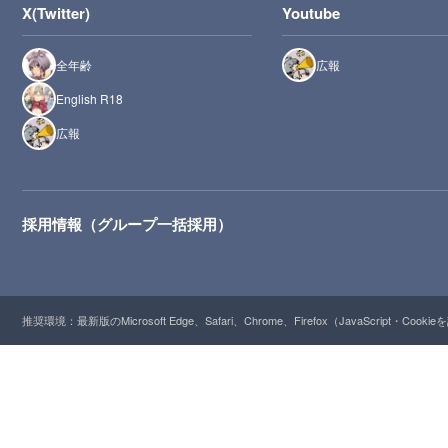
X(Twitter)
Youtube
全年齢
広報
English R18
広報
採用情報（グループ一括採用）
推奨環境：最新版のMicrosoft Edge、Safari、Chrome、Firefox（JavaScript・Cooki