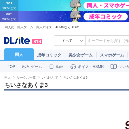
9/14
13:59
まで
8/20
23:59
まで
同人誌・同人ゲーム・同人ボイス・ASMRならDLsite
すべて
同人
成年コミック
美少女ゲーム
スマホゲーム
ゲーム
動画
ボイス・ASMR
マン
TOP
同人
サークル一覧
いもけんぴ
ちいさなあくま3
ちいさなあくま3