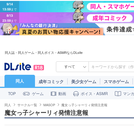
9/14
13:59
まで
8/13
23:59
まで
同人誌・同人ゲーム・同人ボイス・ASMRならDLsite
すべて
同人
成年コミック
美少女ゲーム
スマホゲーム
ゲーム
動画
ボイス・ASMR
マン
TOP
同人
サークル一覧
MASOP
魔女っ子シャーリィ発情注意報
魔女っ子シャーリィ発情注意報