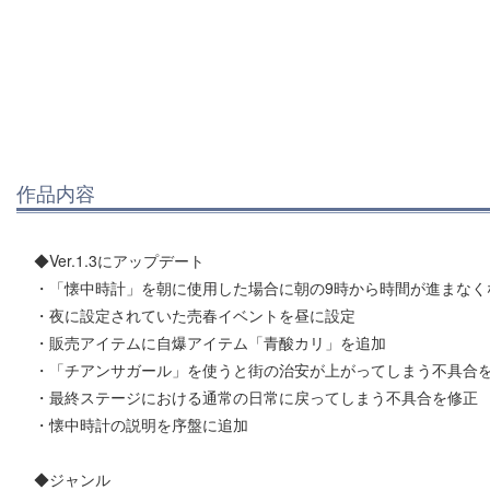
作品内容
◆Ver.1.3にアップデート
・「懐中時計」を朝に使用した場合に朝の9時から時間が進まなく
・夜に設定されていた売春イベントを昼に設定
・販売アイテムに自爆アイテム「青酸カリ」を追加
・「チアンサガール」を使うと街の治安が上がってしまう不具合
・最終ステージにおける通常の日常に戻ってしまう不具合を修正
・懐中時計の説明を序盤に追加
◆ジャンル