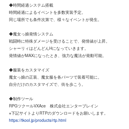
◆時間経過システム搭載
時間経過によるイベントを多数実装予定。
同じ場所でも条件次第で、様々なイベントが発生。
◆魔女っ娘発情システム
戦闘時に特殊ダメージを受けることで、発情値が上昇。
シャーリィはどんどんHになっていきます。
発情値がMAXになったとき、強力な魔法が発動可能。
◆服装をカスタマイズ
魔女っ娘の正装、魔女服を各パーツで装着可能に。
自分だけのカスタマイズで、街を歩こう。
◆制作ツール
RPGツクールVXAce 株式会社エンターブレイン
※下記サイトよりRTPのダウンロードをお願いします。
https://tkool.jp/products/rtp.html