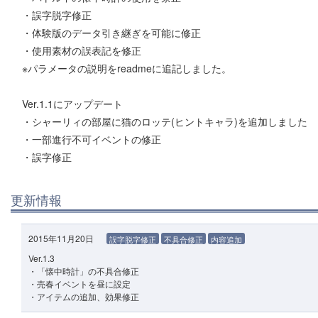
・誤字脱字修正
・体験版のデータ引き継ぎを可能に修正
・使用素材の誤表記を修正
※パラメータの説明をreadmeに追記しました。
Ver.1.1にアップデート
・シャーリィの部屋に猫のロッテ(ヒントキャラ)を追加しました
・一部進行不可イベントの修正
・誤字修正
更新情報
2015年11月20日
誤字脱字修正
不具合修正
内容追加
Ver.1.3
・「懐中時計」の不具合修正
・売春イベントを昼に設定
・アイテムの追加、効果修正