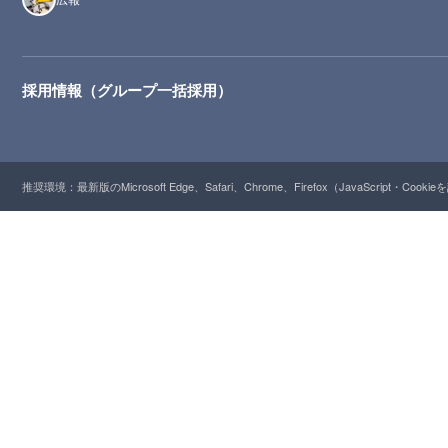
採用情報（グループ一括採用）
推奨環境：最新版のMicrosoft Edge、Safari、Chrome、Firefox（JavaScript・Cooki