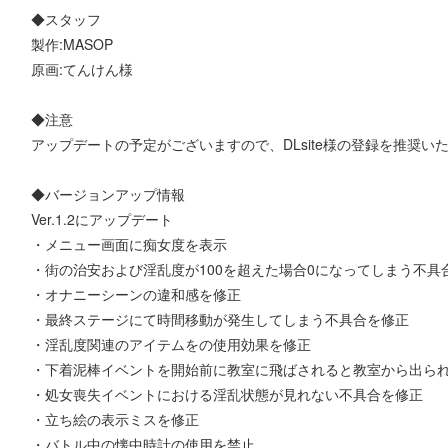
◆スタッフ
製作:MASOP
原画:てんけん様
◆注意
アップデートの予定がございますので、DLsite様の登録を推奨い
◆バージョンアップ情報
Ver.1.2にアップデート
・メニュー画面に痴女度を表示
・街の治安および淫乱度が100を超えた場合0になってしまう不具
・オナニーシーンの違和感を修正
・最終ステージにて時間移動が発生してしまう不具合を修正
・淫乱度関連のアイテムをの使用効果を修正
・下着泥棒イベントを開始前に教室に飛ばされると教室から出ら
・処女喪失イベントにおける淫乱状態が見れない不具合を修正
・立ち絵の表示ミスを修正
・バトル中の懐中時計の使用を禁止