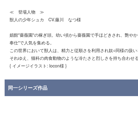
≪ 登場人物 ≫
獣人の少年シュカ CV.藤川 なつ様
娼館"薔薇園"の稼ぎ頭。幼い頃から薔薇園で手ほどきされ、艶や
奉仕"で人気を集める。
この世界において獣人は、精力と従順さを利用され奴○同様の扱い
それゆえ、猫科の肉食動物のような冷たさと烈しさを持ち合わせ
{ イメージイラスト: locon様 }
同一シリーズ作品