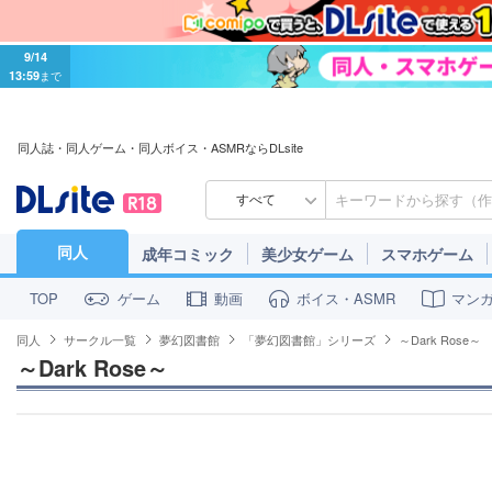
9/14
13:59
まで
同人誌・同人ゲーム・同人ボイス・ASMRならDLsite
すべて
同人
成年コミック
美少女ゲーム
スマホゲーム
ゲーム
動画
ボイス・ASMR
マン
TOP
同人
サークル一覧
夢幻図書館
「夢幻図書館」シリーズ
～Dark Rose～
～Dark Rose～