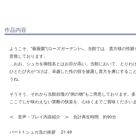
作品内容
ようこそ、"薔薇園"(ローズガーデン)へ。当館では、貴方様の性
意致しております。
…おお、シュカを御指名とはお目が高い。当館において、とりわけ
ひとたび火がつけば、卓越した性の技を披露し貴方を虜にするこ
うね。
そうそう、それから当館自慢の"例の物"もご用意しております。
ここでしか味わえない禁断の快楽を、心ゆくまでご賞味ください
≪ 音声・プレイ内容紹介 ≫ 合計再生時間 約90分
パート1.シュカ流の挨拶 21:49