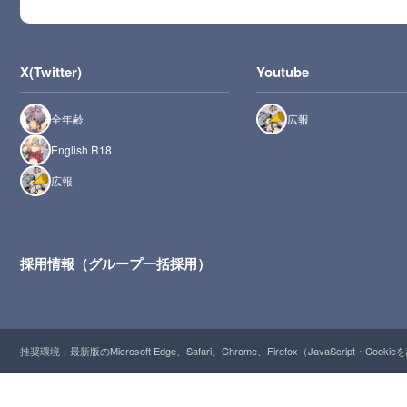
X(Twitter)
Youtube
全年齢
広報
English R18
広報
採用情報（グループ一括採用）
推奨環境：最新版のMicrosoft Edge、Safari、Chrome、Firefox（JavaScript・Cooki