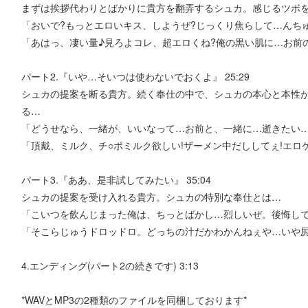
まずは挨拶代わりとばかりに貴方を翻弄するシュカ。感じるツボ
「おいで?もっとエロいキス、しようぜ?じっくり焦らして…ん
「あはっ、凄い量♪見ろよコレ、超エロくね?俺の黒い肌に…お前
パート2.『いや…そいつは使わないでおくよ』 25:29
シュカの提案を断る貴方。続く奉仕の中で、シュカの本心と本性
る…
「どうせなら、一緒が、いいなって…お前と、一緒に…逝きたい
「頂戴、ミルク、チ○ポミルク欲しい!ザーメン中だししてぇ!エロ
パート3.『ああ、是非試してみたい』 35:04
シュカの提案を受け入れる貴方。シュカの特別な奉仕とは…
「こいつを飲んじまった俺は、ちっとばかし…烈しいぜ。後悔して
「そこらじゅうドロッドロ。どっちの汁だかわかんねぇや…い
4.エンディング(パート2の続きです) 3:13
*WAVとMP3の2種類のファイルを同梱しております*