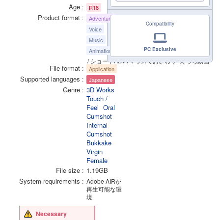
Age
R18
Product format
Adventure
Compatibility
Voice
Music
PC Exclusive
Animation
/ ショートADV+マウスでおさわり+えっち動画
File format
Application
Supported languages
Japanese
Genre
3D Works
Touch /
Feel
Oral
Cumshot
Internal
Cumshot
Bukkake
Virgin
Female
File size
1.19GB
System requirements
Adobe AIRが
再生可能な環
境
Necessary