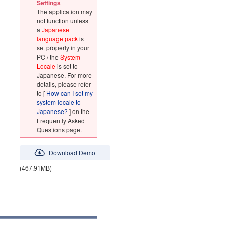
Settings
The application may
not function unless
a
Japanese
language pack
is
set properly in your
PC / the
System
Locale
is set to
Japanese. For more
details, please refer
to [
How can I set my
system locale to
Japanese?
] on the
Frequently Asked
Questions page.
Download Demo
(467.91MB)