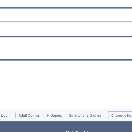
Doujin
Adult Comics
H Games
Smartphone Games
Change to the 