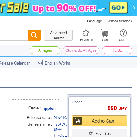
Language
Related Services
Advanced
Search
Search
Favorites
Cart
Guide
All-ages
Otome/BL All Ages
TL/BL
Release Calendar
English Works
Price
990
Circle
JPY
lipplen
Release date
Nov/10/2015
Add to Cart
Series name
うさぎと黒
騎士
Favorites
PROJECT