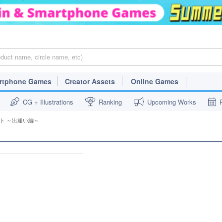
rtphone Games
Creator Assets
Online Games
CG + Illustrations
Ranking
Upcoming Works
ト ～出逢い編～