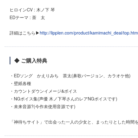
ヒロインCV : 木ノ下 琴
EDテーマ : 茶 太
詳細はこちら▶
http://lipplen.com/product/kamimachi_deai/top.htm
◆ ご購入特典
・EDソング かえりみち 茶太(鼻歌バージョン、カラオケ他)
・壁紙各種
・カウントダウンイメージ&ボイス
・NGボイス集(声優 木ノ下琴さんのレアNGボイスです)
・未来音源?(今作未使用音源です)
「神待ちサイト」で出会った一人の少女と、まったりとした時間