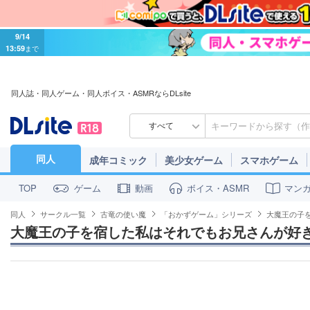
9/14
13:59
まで
同人誌・同人ゲーム・同人ボイス・ASMRならDLsite
すべて
同人
成年コミック
美少女ゲーム
スマホゲーム
ゲーム
動画
ボイス・ASMR
マン
TOP
同人
サークル一覧
古竜の使い魔
「おかずゲーム」シリーズ
大魔王の子
大魔王の子を宿した私はそれでもお兄さんが好