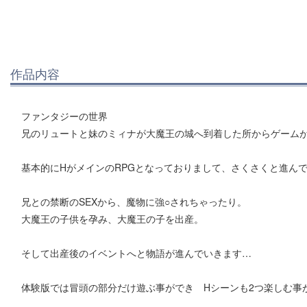
作品内容
ファンタジーの世界
兄のリュートと妹のミィナが大魔王の城へ到着した所からゲーム
基本的にHがメインのRPGとなっておりまして、さくさくと進んで
兄との禁断のSEXから、魔物に強○されちゃったり。
大魔王の子供を孕み、大魔王の子を出産。
そして出産後のイベントへと物語が進んでいきます…
体験版では冒頭の部分だけ遊ぶ事ができ Hシーンも2つ楽しむ事