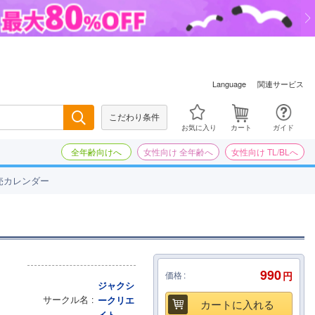
関連サービス
Language
こだわり条件
検索
お気に入り
カート
ガイド
全年齢向けへ
女性向け 全年齢へ
女性向け TL/BLへ
売カレンダー
990
価格
円
ジャクシ
サークル名
ークリエ
カートに入れる
イト