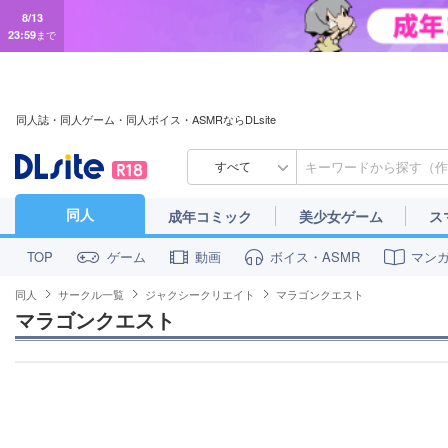
8/13
23:59
まで
同人誌・同人ゲーム・同人ボイス・ASMRならDLsite
すべて
同人
成年コミック
美少女ゲーム
ス
ゲーム
動画
ボイス・ASMR
マン
TOP
同人
サークル一覧
ジャクシークリエイト
マラゴンクエスト
マラゴンクエスト