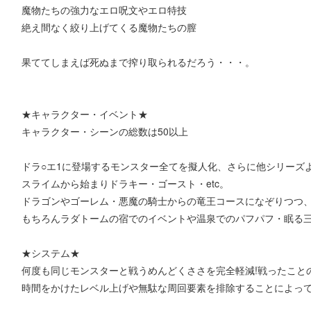
魔物たちの強力なエロ呪文やエロ特技
絶え間なく絞り上げてくる魔物たちの膣
果ててしまえば死ぬまで搾り取られるだろう・・・。
★キャラクター・イベント★
キャラクター・シーンの総数は50以上
ドラ○エ1に登場するモンスター全てを擬人化、さらに他シリーズ
スライムから始まりドラキー・ゴースト・etc。
ドラゴンやゴーレム・悪魔の騎士からの竜王コースになぞりつつ
もちろんラダトームの宿でのイベントや温泉でのパフパフ・眠る三
★システム★
何度も同じモンスターと戦うめんどくささを完全軽減!戦ったこと
時間をかけたレベル上げや無駄な周回要素を排除することによっ