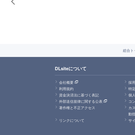
総合ト
DLsiteについて
会社概要
採
利用規約
特
資金決済法に基づく表記
個
外部送信規律に関する公表
コ
著作権と不正アクセス
カ
動
リンクについて
サ