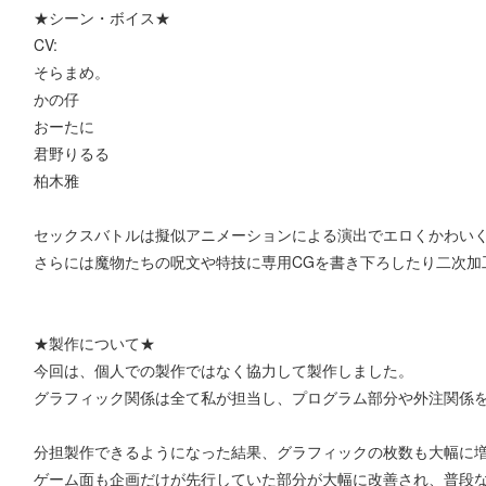
★シーン・ボイス★
CV:
そらまめ。
かの仔
おーたに
君野りるる
柏木雅
セックスバトルは擬似アニメーションによる演出でエロくかわいく
さらには魔物たちの呪文や特技に専用CGを書き下ろしたり二次加
★製作について★
今回は、個人での製作ではなく協力して製作しました。
グラフィック関係は全て私が担当し、プログラム部分や外注関係
分担製作できるようになった結果、グラフィックの枚数も大幅に
ゲーム面も企画だけが先行していた部分が大幅に改善され、普段