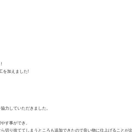
!
工を加えました!
を協力していただきました。
増やす事ができ、
なら切り捨ててしまうところも追加できたので良い物に仕上げることが