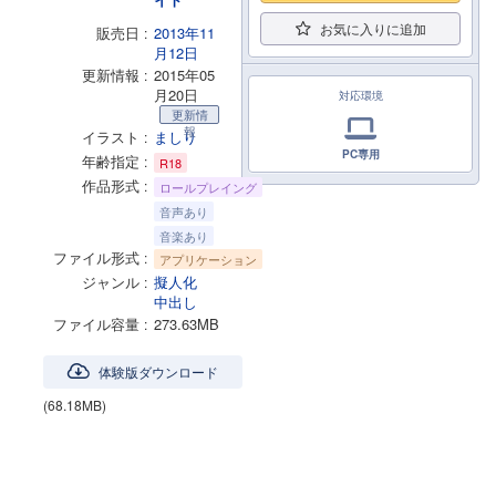
お気に入りに追加
販売日
2013年11
月12日
更新情報
2015年05
月20日
対応環境
更新情
報
イラスト
ましり
PC専用
年齢指定
R18
作品形式
ロールプレイング
音声あり
音楽あり
ファイル形式
アプリケーション
ジャンル
擬人化
中出し
ファイル容量
273.63MB
体験版ダウンロード
(68.18MB)