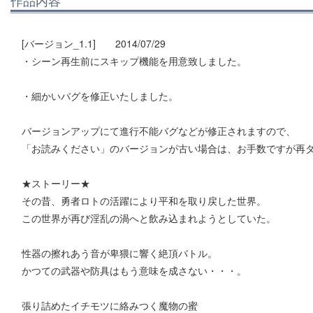
[バージョン_1.1] 2014/07/29
・シーン再生前にスキップ機能を用意致しました。
・細かいバグを修正いたしました。
バージョンアップにて進行不能バグなどが修正されますので、
「お読みください」のバージョンが古い場合は、お手数ですが再
★ストーリー★
その昔、勇者ロトの活躍により平和を取り戻した世界。
この世界が再び淫乱の渦へと飲み込まれようとしていた。
性器の擦れあう音が卑猥に響く絶頂バトル。
かつての武器や防具はもう意味を成さない・・・。
張り詰めたイチモツに絡みつく魔物の蜜