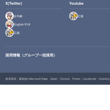
X(Twitter)
Youtube
全年齢
広報
English R18
広報
採用情報（グループ一括採用）
推奨環境：最新版のMicrosoft Edge、Safari、Chrome、Firefox（JavaScript・Cooki