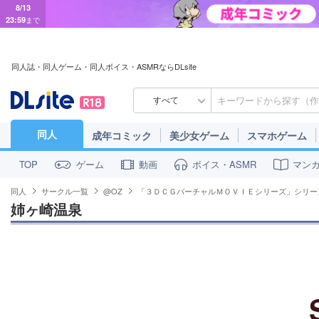
8/13
23:59
まで
同人誌・同人ゲーム・同人ボイス・ASMRならDLsite
すべて
同人
成年コミック
美少女ゲーム
スマホゲーム
ゲーム
動画
ボイス・ASMR
マン
TOP
同人
サークル一覧
@OZ
「３ＤＣＧバーチャルＭＯＶＩＥシリーズ」シリー
姉ヶ崎温泉