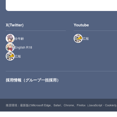
X(Twitter)
Youtube
全年齢
広報
English R18
広報
採用情報（グループ一括採用）
推奨環境：最新版のMicrosoft Edge、Safari、Chrome、Firefox（JavaScript・Cooki