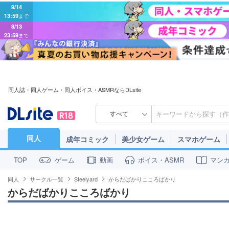
9/14
13:59
まで
8/13
23:59
まで
同人誌・同人ゲーム・同人ボイス・ASMRならDLsite
すべて
同人
成年コミック
美少女ゲーム
スマホゲーム
ゲーム
動画
ボイス・ASMR
マン
TOP
同人
サークル一覧
Steelyard
からだばかりこころばかり
からだばかりこころばかり