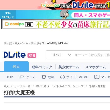
9/14
13:59
まで
同人誌・同人ゲーム・同人ボイス・ASMRならDLsite
すべて
同人
成年コミック
美少女ゲーム
スマホゲーム
ゲーム
動画
ボイス・ASMR
マン
TOP
同人
サークル一覧
JSK工房
「バトル＆エロ」シリーズ
打倒!大魔王様
打倒!大魔王様