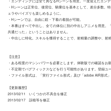
・エンディングには全て異なるHシーンを用意。一度迎えたエン
・Hシーンは正常位、後背位、騎乗位を基本として、差分多数。
ェラやパイズリも楽しめるように。
・Hシーンでは、自由に鎧・下着の着脱が可能。
・本番はすべて中出し、全ての体位に別の中出しアニメを用意。
共通だった」ということはありません。
・中出しに特化。スキルを獲得することで、射精量の調整や、射
【注意】
・ある程度のマシンパワーを必要とします。体験版での確認をお
・不定期でバグフィックスなどを行う可能性があります。登録ユ
・ファイル形式は、「実行ファイル形式」及び「adobe AIR形式
【更新履歴】
2013/02/11 いくつかの不具合を修正
2013/02/17 誤植等を修正