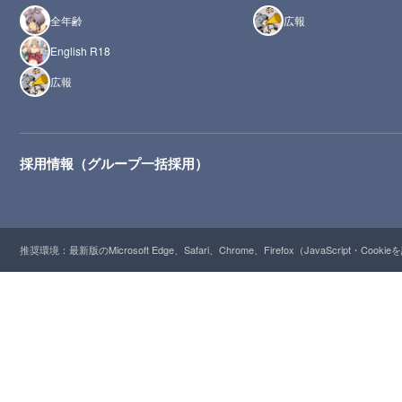
全年齢
広報
English R18
広報
採用情報（グループ一括採用）
推奨環境：最新版のMicrosoft Edge、Safari、Chrome、Firefox（JavaScript・Cooki