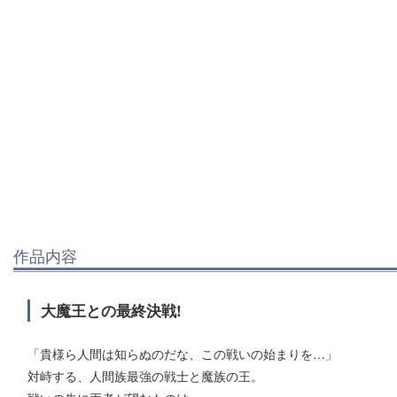
作品内容
大魔王との最終決戦!
「貴様ら人間は知らぬのだな、この戦いの始まりを…」
対峙する、人間族最強の戦士と魔族の王。