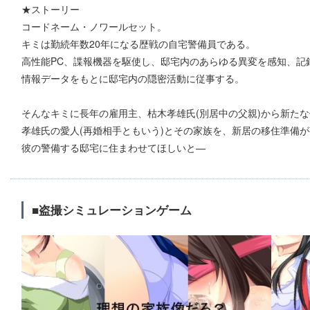
★ストーリー
コードネーム・ノワールセット。
キミは勤続年数20年になる歴戦の自宅警備員である。
高性能PC、諜報機器を駆使し、邸宅内のあらゆる異変を感知、記
情報データをもとに邸宅内の隠密活動に従事する。
そんなキミに長年の雇用主、枯木孝雄氏(別居中の父親)から新た
孝雄氏の愛人(再婚相手ともいう)とその家族を、新居の移住準備
彼の警備する邸宅に住まわせてほしいと—
■盗撮シミュレーションゲーム