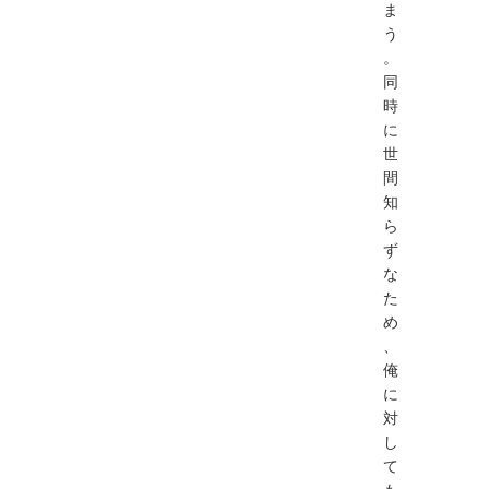
ま
う
。
同
時
に
世
間
知
ら
ず
な
た
め
、
俺
に
対
し
て