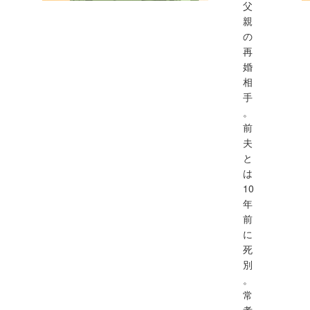
父
親
の
再
婚
相
手
。
前
夫
と
は
10
年
前
に
死
別
。
常