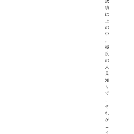
成
績
は
上
の
中
。
極
度
の
人
見
知
り
で
、
そ
れ
が
こ
う