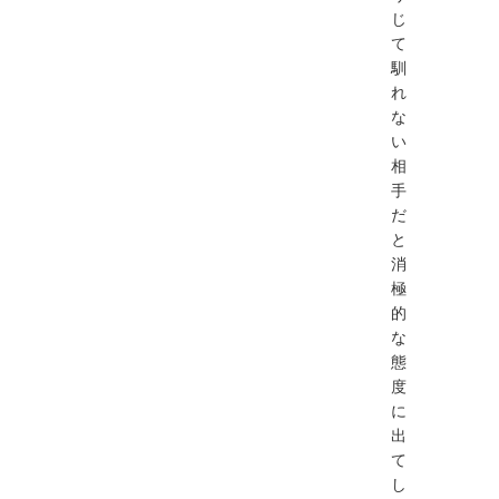
じ
て
馴
れ
な
い
相
手
だ
と
消
極
的
な
態
度
に
出
て
し