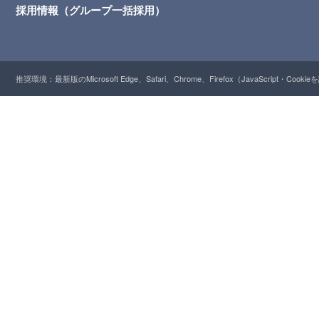
採用情報（グループ一括採用）
推奨環境：最新版のMicrosoft Edge、Safari、Chrome、Firefox（JavaScript・Cooki