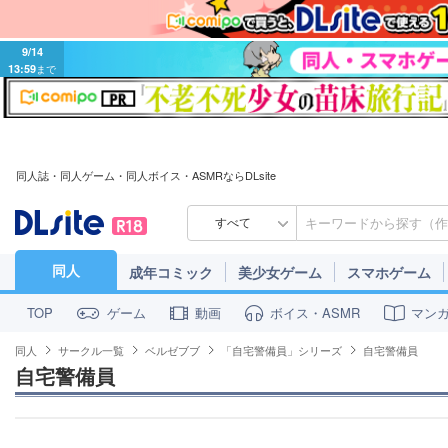
9/14
13:59
まで
同人誌・同人ゲーム・同人ボイス・ASMRならDLsite
すべて
同人
成年コミック
美少女ゲーム
スマホゲーム
ゲーム
動画
ボイス・ASMR
マン
TOP
同人
サークル一覧
ベルゼブブ
「自宅警備員」シリーズ
自宅警備員
自宅警備員