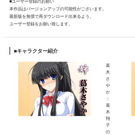
■ユーザー登録のお願い
本作品はバージョンアップの可能性がございます。
最新版を無償で再ダウンロード出来るよう、
ユーザー登録をお願い致します。
■キャラクター紹介
葛
木
さ
や
か
：
葛
木
翔
子
の