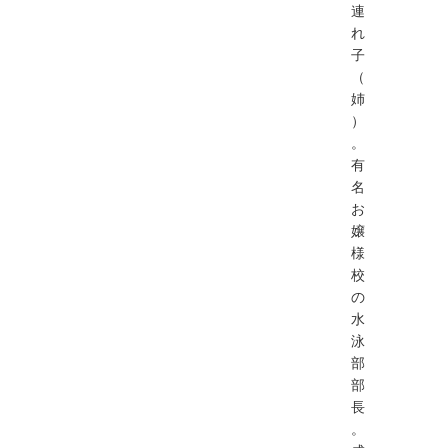
連
れ
子
（
姉
）
。
有
名
お
嬢
様
校
の
水
泳
部
部
長
。