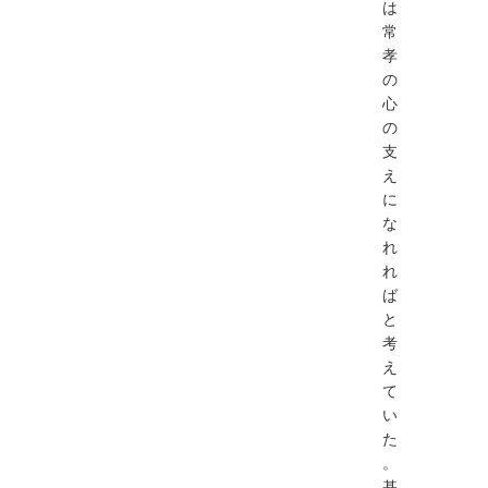
は
常
孝
の
心
の
支
え
に
な
れ
れ
ば
と
考
え
て
い
た
。
基