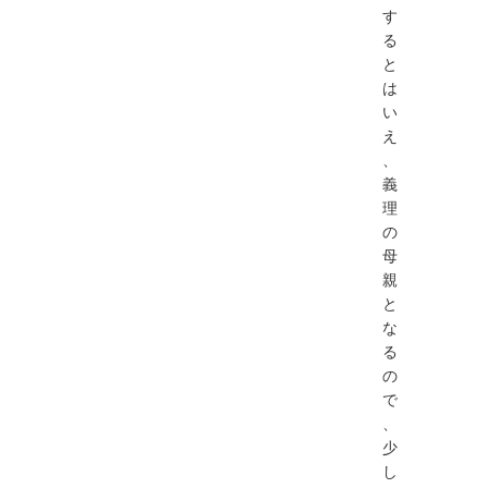
す
る
と
は
い
え
、
義
理
の
母
親
と
な
る
の
で
、
少
し