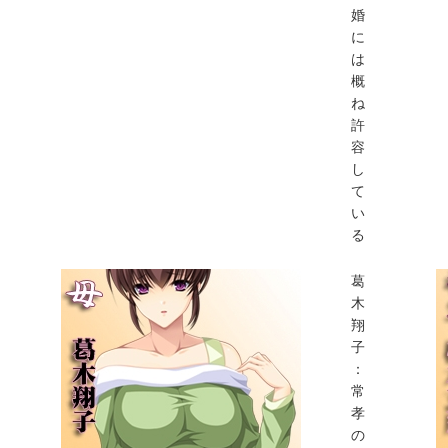
婚
に
は
概
ね
許
容
し
て
い
る
葛
木
翔
子
：
常
孝
の