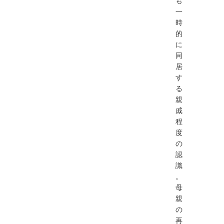
も
一
時
的
に
同
居
す
る
親
戚
程
度
の
認
識
。
母
親
の
再