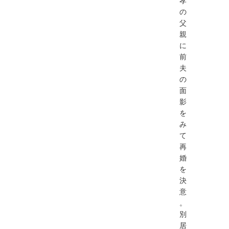
孝
の
父
親
に
前
夫
の
面
影
を
み
て
再
婚
を
決
意
。
別
居