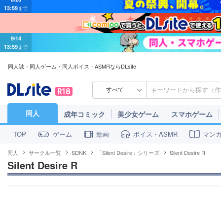
9/14
13:59
まで
同人誌・同人ゲーム・同人ボイス・ASMRならDLsite
すべて
同人
成年コミック
美少女ゲーム
スマホゲーム
ゲーム
動画
ボイス・ASMR
マン
TOP
同人
サークル一覧
SDNK
「Silent Desire」シリーズ
Silent Desire R
Silent Desire R