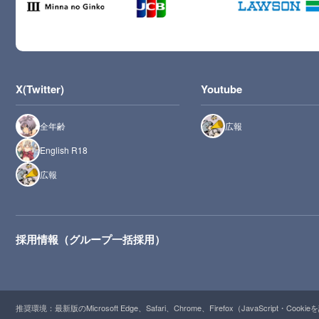
X(Twitter)
Youtube
全年齢
広報
English R18
広報
採用情報（グループ一括採用）
推奨環境：最新版のMicrosoft Edge、Safari、Chrome、Firefox（JavaScript・Cooki