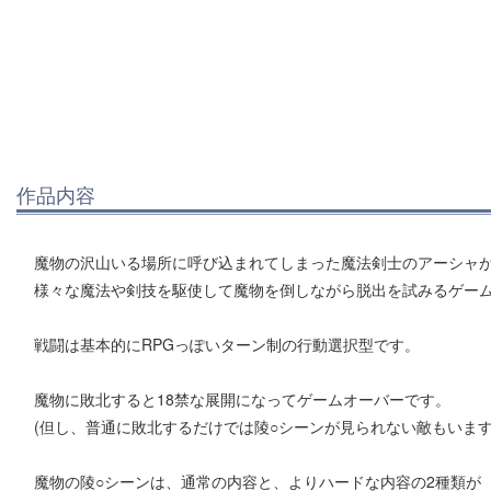
作品内容
魔物の沢山いる場所に呼び込まれてしまった魔法剣士のアーシャ
様々な魔法や剣技を駆使して魔物を倒しながら脱出を試みるゲー
戦闘は基本的にRPGっぽいターン制の行動選択型です。
魔物に敗北すると18禁な展開になってゲームオーバーです。
(但し、普通に敗北するだけでは陵○シーンが見られない敵もいます
魔物の陵○シーンは、通常の内容と、よりハードな内容の2種類が