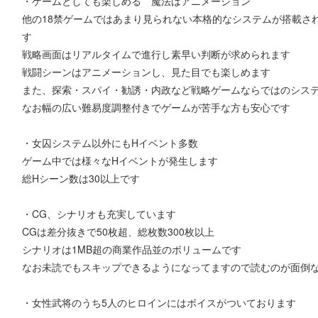
・ゲームとしても楽しめる 魔法はアニメーション
他の18禁ゲームではあまり見られない本格的なシステムが搭載さ
す
戦略画面はリアルタイムで進行し素早い判断が求められます
戦闘シーンはアニメーションし、見た目でも楽しめます
また、探索・スパイ・勧誘・内政など戦略ゲームならではのシス
なお幅の広い難易度調整付きでゲームが苦手な方も安心です
・女囚システム以外にもHイベント多数
ゲーム中では様々なHイベントが発生します
総Hシーン数は30以上です
・CG、シナリオも充実しています
CGは差分抜きで50枚超、総枚数300枚以上
シナリオは1MB超の商業作品並のボリュームです
なお未読でもスキップできるようになってますので読むのが面倒
・女性武将のうち5人のヒロインにはボイスがついております