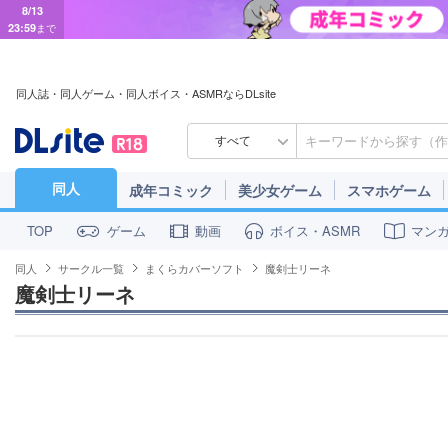
8/13
23:59
まで
同人誌・同人ゲーム・同人ボイス・ASMRならDLsite
すべて
同人
成年コミック
美少女ゲーム
スマホゲーム
ゲーム
動画
ボイス・ASMR
マン
TOP
同人
サークル一覧
まくらカバーソフト
魔剣士リーネ
魔剣士リーネ