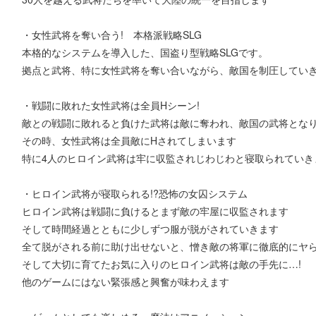
・女性武将を奪い合う! 本格派戦略SLG
本格的なシステムを導入した、国盗り型戦略SLGです。
拠点と武将、特に女性武将を奪い合いながら、敵国を制圧してい
・戦闘に敗れた女性武将は全員Hシーン!
敵との戦闘に敗れると負けた武将は敵に奪われ、敵国の武将とな
その時、女性武将は全員敵にHされてしまいます
特に4人のヒロイン武将は牢に収監されじわじわと寝取られていき
・ヒロイン武将が寝取られる!?恐怖の女囚システム
ヒロイン武将は戦闘に負けるとまず敵の牢屋に収監されます
そして時間経過とともに少しずつ服が脱がされていきます
全て脱がされる前に助け出せないと、憎き敵の将軍に徹底的にヤ
そして大切に育てたお気に入りのヒロイン武将は敵の手先に…!
他のゲームにはない緊張感と興奮が味わえます