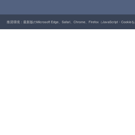
推奨環境：最新版のMicrosoft Edge、Safari、Chrome、Firefox（JavaScript・Cooki