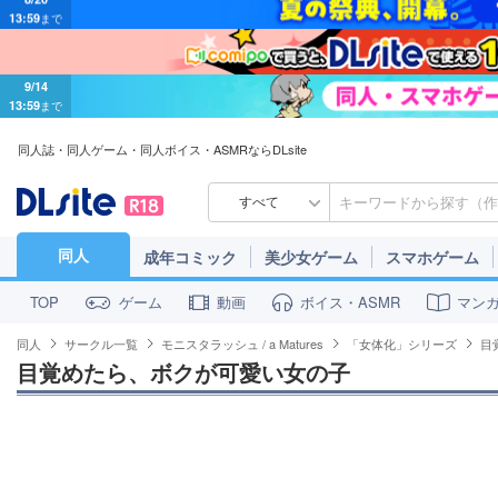
9/14
13:59
まで
同人誌・同人ゲーム・同人ボイス・ASMRならDLsite
すべて
同人
成年コミック
美少女ゲーム
スマホゲーム
ゲーム
動画
ボイス・ASMR
マン
TOP
同人
サークル一覧
モニスタラッシュ / a Matures
「女体化」シリーズ
目
目覚めたら、ボクが可愛い女の子