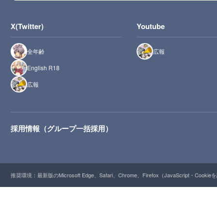
X(Twitter)
Youtube
全年齢
広報
English R18
広報
採用情報（グループ一括採用）
推奨環境：最新版のMicrosoft Edge、Safari、Chrome、Firefox（JavaScript・Cooki