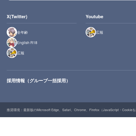
X(Twitter)
Youtube
全年齢
広報
English R18
広報
採用情報（グループ一括採用）
推奨環境：最新版のMicrosoft Edge、Safari、Chrome、Firefox（JavaScript・Cooki