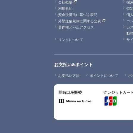
会社概要
採
利用規約
特
資金決済法に基づく表記
個
外部送信規律に関する公表
コ
著作権と不正アクセス
カ
動
リンクについて
サ
お支払い&ポイント
お支払い方法
ポイントについて
ポ
即時口座振替
クレジットカー