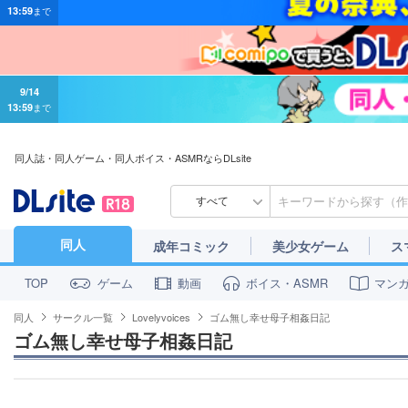
9/14
13:59
まで
同人誌・同人ゲーム・同人ボイス・ASMRならDLsite
すべて
同人
成年コミック
美少女ゲーム
ス
ゲーム
動画
ボイス・ASMR
マン
TOP
同人
サークル一覧
Lovelyvoices
ゴム無し幸せ母子相姦日記
ゴム無し幸せ母子相姦日記