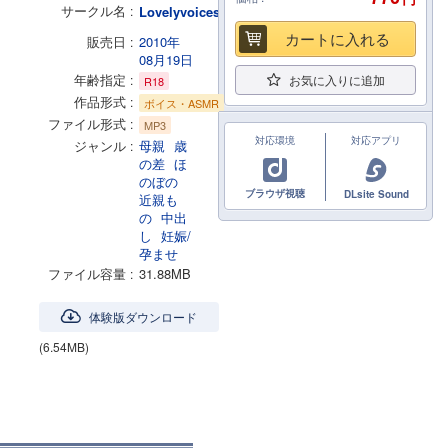
サークル名
Lovelyvoices
カートに入れる
販売日
2010年
08月19日
年齢指定
お気に入りに追加
R18
作品形式
ボイス・ASMR
ファイル形式
MP3
対応環境
対応アプリ
ジャンル
母親
歳
の差
ほ
のぼの
ブラウザ視聴
DLsite Sound
近親も
の
中出
し
妊娠/
孕ませ
ファイル容量
31.88MB
体験版ダウンロード
(6.54MB)