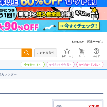
関連サービス
Language
こだわり条件
検索
お気に入り
カート
ガイド
全年齢向けへ
女性向け 全年齢へ
女性向け TL/BLへ
売カレンダー
770
価格
円