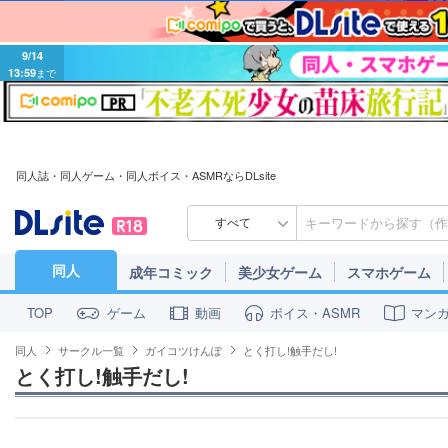
9/14
13:59
まで
同人誌・同人ゲーム・同人ボイス・ASMRならDLsite
すべて
同人
成年コミック
美少女ゲーム
スマホゲーム
ゲーム
動画
ボイス・ASMR
マン
TOP
同人
サークル一覧
ガイコツけんぽ
とく打し!触手だし!
とく打し!触手だし!