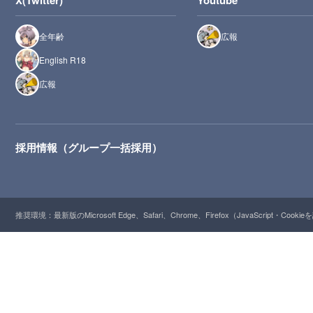
全年齢
広報
English R18
広報
採用情報（グループ一括採用）
推奨環境：最新版のMicrosoft Edge、Safari、Chrome、Firefox（JavaScript・Cooki