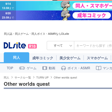
9/14
13:59
まで
8/20
23:59
まで
同人誌・同人ゲーム・同人ボイス・ASMRならDLsite
すべて
同人
成年コミック
美少女ゲーム
スマホゲーム
ゲーム
動画
ボイス・ASMR
マン
TOP
同人
サークル一覧
TURN UP
Other worlds quest
Other worlds quest