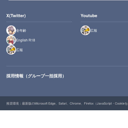
X(Twitter)
Youtube
全年齢
広報
English R18
広報
採用情報（グループ一括採用）
推奨環境：最新版のMicrosoft Edge、Safari、Chrome、Firefox（JavaScript・Cooki