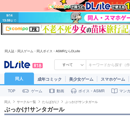
9/14
13:59
まで
同人誌・同人ゲーム・同人ボイス・ASMRならDLsite
すべて
同人
成年コミック
美少女ゲーム
スマホゲーム
ゲーム
動画
ボイス・ASMR
マン
TOP
同人
サークル一覧
たらばがに!
ぶっかけ!サンタガール
ぶっかけ!サンタガール