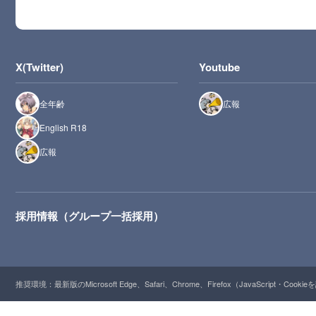
X(Twitter)
Youtube
全年齢
広報
English R18
広報
採用情報（グループ一括採用）
推奨環境：最新版のMicrosoft Edge、Safari、Chrome、Firefox（JavaScript・Cooki