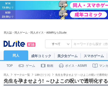
9/14
13:59
まで
8/20
23:59
まで
同人誌・同人ゲーム・同人ボイス・ASMRならDLsite
すべて
同人
成年コミック
美少女ゲーム
スマホゲーム
ゲーム
動画
ボイス・ASMR
マン
TOP
同人
サークル一覧
Lilith [リリス]
先生を孕ませよう! ～ひよこの呪いで透明化す
先生を孕ませよう! ～ひよこの呪いで透明化する