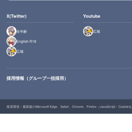
X(Twitter)
Youtube
全年齢
広報
English R18
広報
採用情報（グループ一括採用）
推奨環境：最新版のMicrosoft Edge、Safari、Chrome、Firefox（JavaScript・Cooki