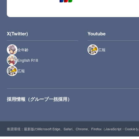
X(Twitter)
Youtube
全年齢
広報
English R18
広報
採用情報（グループ一括採用）
推奨環境：最新版のMicrosoft Edge、Safari、Chrome、Firefox（JavaScript・Cooki