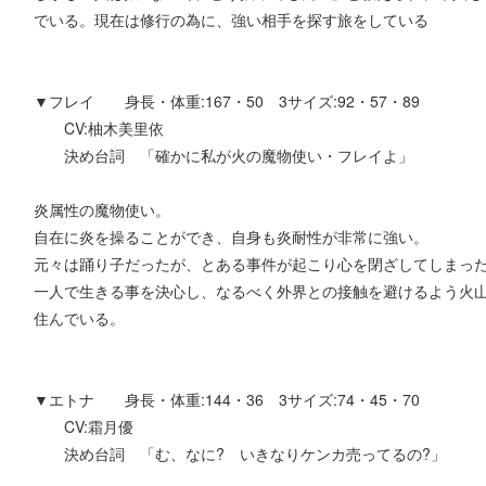
でいる。現在は修行の為に、強い相手を探す旅をしている
▼フレイ 身長・体重:167・50 3サイズ:92・57・89
CV:柚木美里依
決め台詞 「確かに私が火の魔物使い・フレイよ」
炎属性の魔物使い。
自在に炎を操ることができ、自身も炎耐性が非常に強い。
元々は踊り子だったが、とある事件が起こり心を閉ざしてしまっ
一人で生きる事を決心し、なるべく外界との接触を避けるよう火
住んでいる。
▼エトナ 身長・体重:144・36 3サイズ:74・45・70
CV:霜月優
決め台詞 「む、なに? いきなりケンカ売ってるの?」