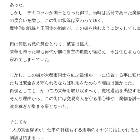
あった。
しかし、デミコラルが国王となった御世、当時は活発であった魔
の度合いを増し、この街の状況は変わってゆく。
魔物側の戦線と王国側の戦線が、この街を挟むように対立してし
街は何度も戦の舞台となり、被害は拡大。
栄華を誇った城も何代か前に当主の血筋が途絶え、今は住む者も
寂れてしまっていた。
しかし、この街が大都市同士を結ぶ最短ルートに位置する事に変
たちは安全さえ守られるならば利用をためらう理由は無かった。
街側としても、かつての栄華を取り戻すべく、魔物退治を渇望す
そんな理由から、この街には交易商人を守る用心棒や、魔物を討
賞金稼ぎが集まる事となった。
そして今──
1人の賞金稼ぎが、仕事の斡旋もする酒場のオヤジに話しかけると
物語は始まる……