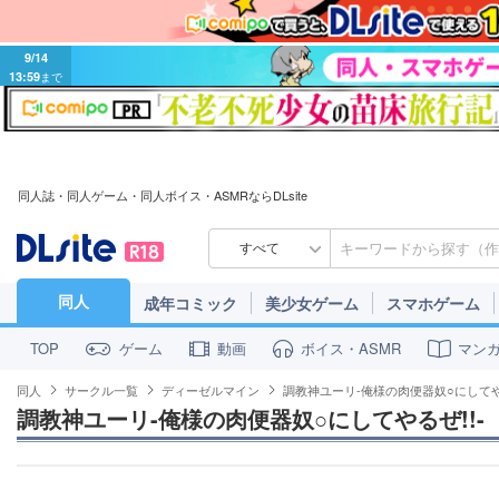
9/14
13:59
まで
同人誌・同人ゲーム・同人ボイス・ASMRならDLsite
すべて
同人
成年コミック
美少女ゲーム
スマホゲーム
ゲーム
動画
ボイス・ASMR
マン
TOP
同人
サークル一覧
ディーゼルマイン
調教神ユーリ-俺様の肉便器奴○にしてやる
調教神ユーリ-俺様の肉便器奴○にしてやるぜ!!-