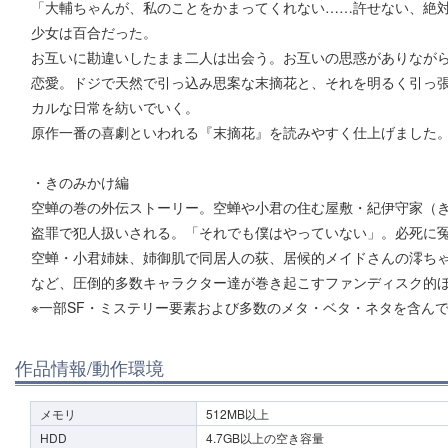
「大輔ちゃんが、私のことをかまってくれない……許せない、絶
少女は百合だった。
お互いに勘違いしたまま二人は出会う。お互いの思惑がありなが
恋愛。ドジで天然で引っ込み思案な末摘花と、それを明るく引っ
カルな日常を紡いでいく。
原作一番の喜劇といわれる『末摘花』を読みやすく仕上げました
・きのみかけ編
空蝉の巻の外伝ストーリー。空蝉や小君の住む屋敷・紀伊守家（
盗罪で犯人扱いされる。「それでも僕はやっていない」。必死に
空蝉・小君姉妹、姉御肌で同居人の荻、居候的メイドさんの澪ち
など、圧倒的多数キャラクター達が巻き起こすファンディスク的
※一部SF・ミステリー要素および多数のメタ・ベタ・ネタを含ん
作品情報/動作環境
メモリ
512MB以上
HDD
4.7GB以上の空き容量