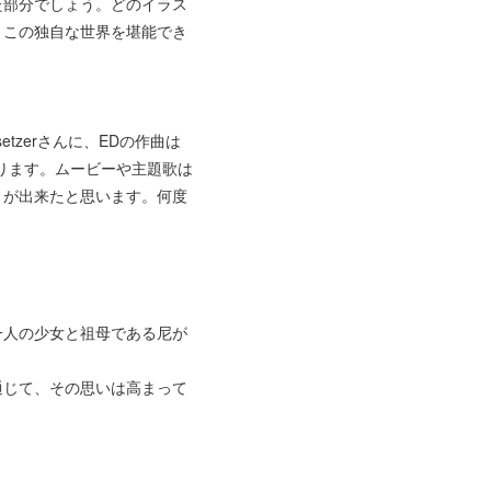
た部分でしょう。どのイラス
、この独自な世界を堪能でき
zerさんに、EDの作曲は
おります。ムービーや主題歌は
とが出来たと思います。何度
一人の少女と祖母である尼が
通じて、その思いは高まって