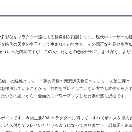
や多彩なキャラクター達による群像劇を踏襲しつつ、現代のユーザーの
平安時代の天皇の皇子として生まれるのですが、その端正な外見や多彩
そういった内容ですが、この女性たちとの恋愛部分に、より深く、より
散里編」の続編として、「夢の浮橋〜新釈源氏物語〜」シリーズ第二弾と
式を採用していることから、前作をプレイしていない方でも本作からお
したいとの思いから、全面的にパワーアップした要素が盛り沢山です。
ボイスです。今回主要30キャラクターに関して、すべてボイスを導入
でボイス付きでプレイいただけるようになっております（一部修正・追