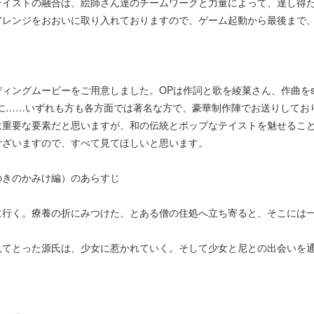
テイストの融合は、絵師さん達のチームワークと力量によって、達し得
アレンジをおおいに取り入れておりますので、ゲーム起動から最後まで
ングムービーをご用意しました。OPは作詞と歌を綾菓さん、作曲をset
さんに……いずれも方も各方面では著名な方で、豪華制作陣でお送りして
は重要な要素だと思いますが、和の伝統とポップなテイストを魅せるこ
ございますので、すべて見てほしいと思います。
のきのかみけ編）のあらすじ
に行く。療養の折にみつけた、とある僧の住処へ立ち寄ると、そこには
見てとった源氏は、少女に惹かれていく。そして少女と尼との出会いを