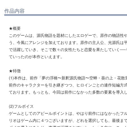
作品内容
★概要
このゲームは、源氏物語を題材にしたエロゲーで、原作の物語性
う、今風にアレンジを加えております。原作の主人公、光源氏は
で活躍していき、そこで数々の女性たちと恋愛を果たしていく──
ていったのが本作といえます。
★特徴
(1)本作は、前作「夢の浮橋〜新釈源氏物語〜空蝉・葵の上・花
前作のキャラクターを引き継ぎつつ、ヒロインごとの連作短編方
ております。もっとも、今回は前作になかった多数の要素を導入
(2)フルボイス
ゲームとしてのアピールポイントは、やはり前作にはなかったフル
リオはゲーム内に４つございますが、どれを選択しても、最後ま