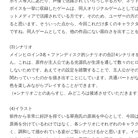
ボイス導入にあたり、声優で活躍されていらっしゃる方や、ネット上
ボイスを一挙に収録したゲームは、同人オリジナルゲームとして
ットメディアで活躍されている方です。そのため、ユーザーの方
ると思います。そういった点から、今回これだけ多くのキャラク
ですね。同人ゲームとしても、他の作品にない面白さを出すこと
(3)シナリオ
メインヒロイン3名＋ファンディスク的シナリオの合計4シナリオ
ん。これは、原作が主人公である光源氏が生涯を通して数々のヒ
しないためです。あえてその設定を踏襲することで、主人公がそ
関わっていったのかを描き出すことにしています。共通パートが
色を楽しみながらプレイすることができます。
（※シナリオごとのあらすじ、みどころは後述させていただきます
(4)イラスト
前作から非常に好評を得ている翠燕氏の原画を中心として、今回
原画を分けているわけではなく、各シナリオにそれぞれのキャラ
く、調和して描かれている姿がご覧いただけるかと思います。イベ