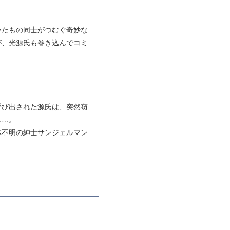
いたもの同士がつむぐ奇妙な
が、光源氏も巻き込んでコミ
呼び出された源氏は、突然窃
……。
体不明の紳士サンジェルマン