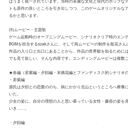
はうまく統一されています。当時の美麗な文化と現代のポップな
トも原作の良いところを引き出しつつ、このゲームオリジナルな
るかと思います。
(5)ムービー・主題歌
ゲーム起動時のオープニングムービー、シナリオクリア時のエンディ
BGMを担当するszakさんに、そして両ムービーの制作を龍花
作品の入り口と出口にあることから、作品の世界観を知るために
でも見て欲しい、そんな内容です。エンディングムービーは複数
★各編（若紫編・夕顔編・末摘花編とファンディスク的シナリオ
・若紫編
源氏は夕顔との恋愛ののち、病にかかり北山というところへ療養
いた。
少女の姿に、自分の理想の人と思い慕っている女性・藤壺の姿を
いき……。
・夕顔編