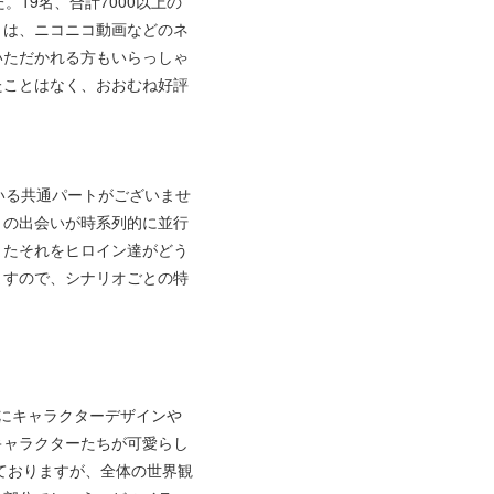
19名、合計7000以上の
くは、ニコニコ動画などのネ
いただかれる方もいらっしゃ
たことはなく、おおむね好評
いる共通パートがございませ
との出会いが時系列的に並行
またそれをヒロイン達がどう
ますので、シナリオごとの特
にキャラクターデザインや
キャラクターたちが可愛らし
ておりますが、全体の世界観