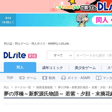
9/14
13:59
まで
同人誌・同人ゲーム・同人ボイス・ASMRならDLsite
すべて
同人
成年コミック
美少女ゲーム
ス
ゲーム
動画
ボイス・ASMR
マン
TOP
同人
サークル一覧
無限逃避級数
夢の浮橋～新釈源氏物語～ 若紫・夕顔・末
夢の浮橋～新釈源氏物語～ 若紫・夕顔・末摘花