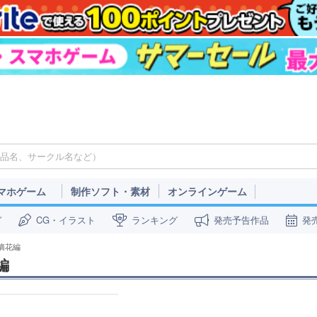
マホゲーム
制作ソフト・素材
オンラインゲーム
ガ
CG・イラスト
ランキング
発売予告作品
発
摘花編
編