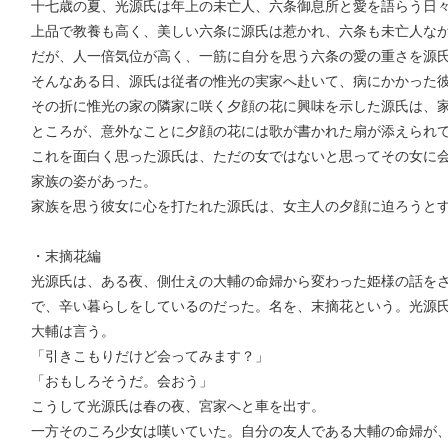
十七歳の夏、光源氏は年上の未亡人、六条御息所と愛を語らう日
上品で教養も高く、美しい六条に源氏は惹かれ、六条も未亡人な
だが、人一倍気位が高く、一筋に自分を思う六条の愛の重さを源
そんなある日、源氏は従者の惟光の実家へ赴いて、病にかかった
その折に惟光の家の隣家に咲く夕顔の花に興味を示した源氏は、
ところが、意外なことに夕顔の花には歌が書かれた扇が添えられ
これを面白く思った源氏は、ただの女ではないと思ってその女に
家族の姿があった。
家族を思う彼女に心を打たれた源氏は、女主人の夕顔に迫ろうと
・末摘花編
光源氏は、ある夜、側仕えの大輔の命婦から変わった姫様の話を
で、辛い暮らしをしているのだった。名を、末摘花という。光源
大輔は言う。
「引きこもりだけど会ってみます？」
「おもしろそうだ。会おう」
こうして光源氏は春の夜、宮家へと車を出す。
一方そのころ少女は嘆いていた。自分の友人である大輔の命婦が