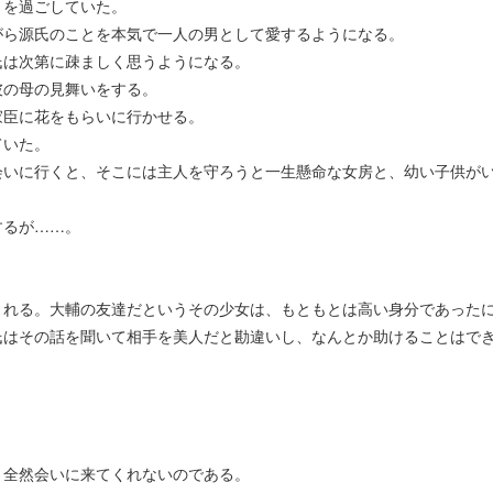
々を過ごしていた。
がら源氏のことを本気で一人の男として愛するようになる。
氏は次第に疎ましく思うようになる。
彼の母の見舞いをする。
家臣に花をもらいに行かせる。
ていた。
会いに行くと、そこには主人を守ろうと一生懸命な女房と、幼い子供が
するが……。
される。大輔の友達だというその少女は、もともとは高い身分であった
氏はその話を聞いて相手を美人だと勘違いし、なんとか助けることはで
、全然会いに来てくれないのである。