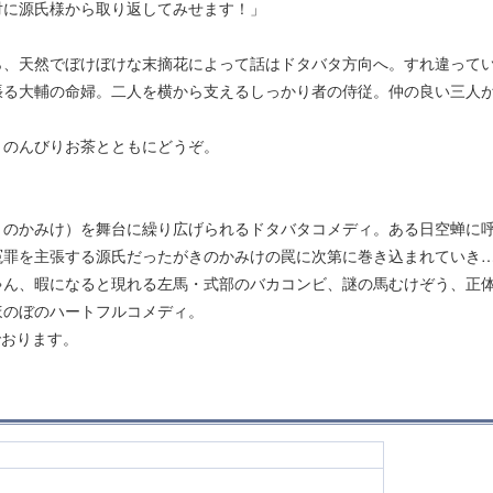
対に源氏様から取り返してみせます！」
ら、天然でぼけぼけな末摘花によって話はドタバタ方向へ。すれ違って
張る大輔の命婦。二人を横から支えるしっかり者の侍従。仲の良い三人
。のんびりお茶とともにどうぞ。
きのかみけ）を舞台に繰り広げられるドタバタコメディ。ある日空蝉に
冤罪を主張する源氏だったがきのかみけの罠に次第に巻き込まれていき
ゃん、暇になると現れる左馬・式部のバカコンビ、謎の馬むけぞう、正
ほのぼのハートフルコメディ。
でおります。