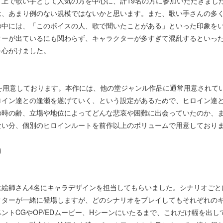
で歌い手として人気の方を中心に、計19名の方に参加いただきました。
は、あまり例のない規模ではないかと思います。また、歌い手さんの多
の中には、「このボイスの人、歌で聞いたことがある」といった印象を
ターが出ているにも関わらず、キャラクターが多すぎて混乱するといっ
を心がけました。
を用意しております。本作には、他の堂ジャンル作品に通常用意されて
ロイン達との逢瀬を遂げていく、という設定があるためで、ヒロイン達
の時の齢、立場や地位によってどんな悲哀や困難に出会っていたのか、
ない分、個別のヒロインルートを前作以上のボリュームで用意しており
）
は絵師さん4名にキャラデザインを担当してもらいました。シナリオごと
クターが一緒に登場しますが、どのシナリオをプレイしてもそれぞれの
ントCGやOP/EDムービー、Hシーンにいたるまで、これだけ幅を出し