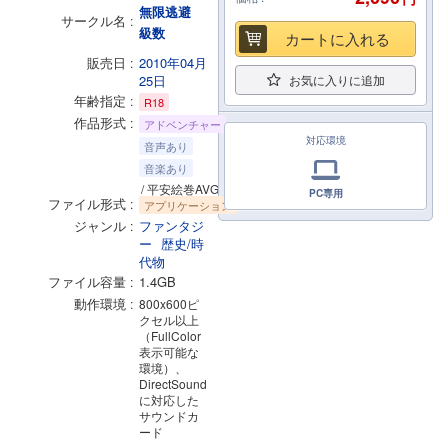
無限逃避
サークル名
級数
カートに入れる
販売日
2010年04月
25日
お気に入りに追加
年齢指定
R18
作品形式
アドベンチャー
対応環境
音声あり
音楽あり
/ 平安絵巻AVG
PC専用
ファイル形式
アプリケーション
ジャンル
ファンタジ
ー
歴史/時
代物
ファイル容量
1.4GB
動作環境
800x600ピ
クセル以上
（FullColor
表示可能な
環境）、
DirectSound
に対応した
サウンドカ
ード