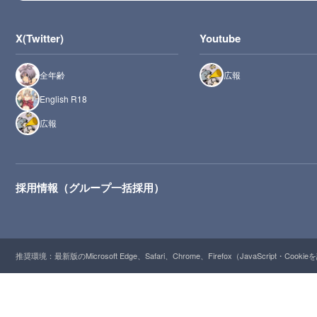
X(Twitter)
Youtube
全年齢
広報
English R18
広報
採用情報（グループ一括採用）
推奨環境：最新版のMicrosoft Edge、Safari、Chrome、Firefox（JavaScript・Cooki