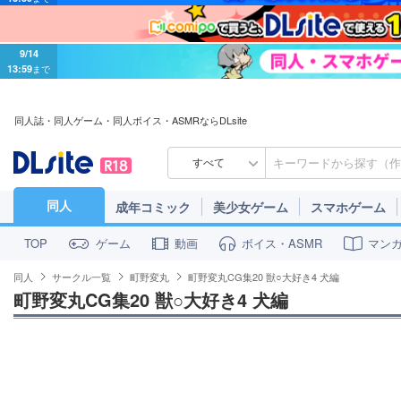
9/14
13:59
まで
同人誌・同人ゲーム・同人ボイス・ASMRならDLsite
すべて
同人
成年コミック
美少女ゲーム
スマホゲーム
ゲーム
動画
ボイス・ASMR
マン
TOP
同人
サークル一覧
町野変丸
町野変丸CG集20 獣○大好き4 犬編
町野変丸CG集20 獣○大好き4 犬編