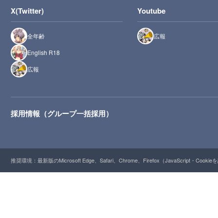
X(Twitter)
Youtube
全年齢
広報
English R18
広報
採用情報（グループ一括採用）
推奨環境：最新版のMicrosoft Edge、Safari、Chrome、Firefox（JavaScript・Cooki