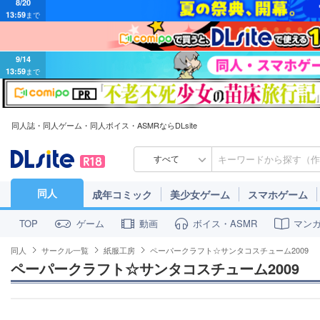
9/14
13:59
まで
同人誌・同人ゲーム・同人ボイス・ASMRならDLsite
すべて
同人
成年コミック
美少女ゲーム
スマホゲーム
ゲーム
動画
ボイス・ASMR
マン
TOP
同人
サークル一覧
紙服工房
ペーパークラフト☆サンタコスチューム2009
ペーパークラフト☆サンタコスチューム2009