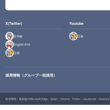
X(Twitter)
Youtube
全年齢
広報
English R18
広報
採用情報（グループ一括採用）
推奨環境：最新版のMicrosoft Edge、Safari、Chrome、Firefox（JavaScript・Cooki