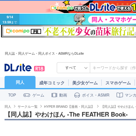
8/20
13:59
まで
9/14
13:59
まで
同人誌・同人ゲーム・同人ボイス・ASMRならDLsite
すべて
同人
成年コミック
美少女ゲーム
スマホゲーム
ゲーム
動画
ボイス・ASMR
マン
TOP
同人
サークル一覧
HYPER BRAND【漫画・同人誌】
【同人誌】やわけほん -The
【同人誌】やわけほん -The FEATHER Book-