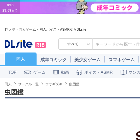
8/13
23:59
まで
同人誌・同人ゲーム・同人ボイス・ASMRならDLsite
すべて
同人
成年コミック
美少女ゲーム
スマホゲーム
ゲーム
動画
ボイス・ASMR
マン
TOP
同人
サークル一覧
ウサギズキ
虫図鑑
虫図鑑