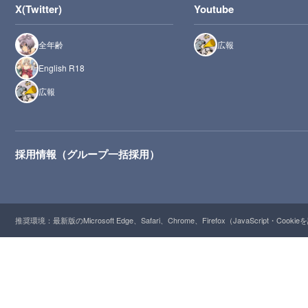
X(Twitter)
Youtube
全年齢
広報
English R18
広報
採用情報（グループ一括採用）
推奨環境：最新版のMicrosoft Edge、Safari、Chrome、Firefox（JavaScript・Cooki