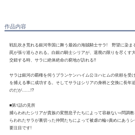
作品内容
戦乱吹き荒れる銀河帝国に舞う最凶の海賊騎士サラ! 野望に染ま
罠が張り巡らされる。白銀の騎士シリアが、退廃の限りを尽くす大
交錯する時、サラに絶体絶命の窮地が訪れる!!
サラは銀河の覇権を伺うブランケンハイム公ヨハヒムの依頼を受
を捕える事に成功する。そしてサラはシリアの身柄と交換に長年
のだが……!?
■第1話の見所
捕らわれたシリアが貴族の変態息子たちによって容赦ない○問調教
らわれたサラが裏切った仲間たちによって被虐の輪○責めにあうシ
要注目です!