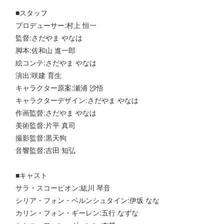
■スタッフ
プロデューサー:村上 恒一
監督:さだやま やなは
脚本:佐和山 進一郎
絵コンテ:さだやま やなは
演出:咲建 育生
キャラクター原案:瀬浦 沙悟
キャラクターデザイン:さだやま やなは
作画監督:さだやま やなは
美術監督:片平 真司
撮影監督:黒天狗
音響監督:吉田 知弘
■キャスト
サラ・スコーピオン:紘川 琴音
シリア・フォン・ベルンシュタイン:伊坂 なな
カリン・フォン・ギーレン:五行 なずな