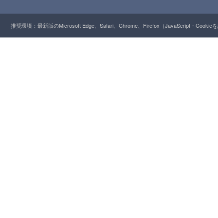
推奨環境：最新版のMicrosoft Edge、Safari、Chrome、Firefox（JavaScript・Cooki