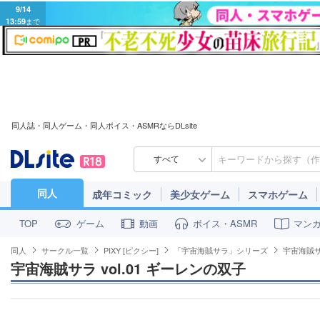
9/14
13:59
まで
同人誌・同人ゲーム・同人ボイス・ASMRならDLsite
すべて
同人
成年コミック
美少女ゲーム
スマホゲーム
ゲーム
動画
ボイス・ASMR
マン
TOP
同人
サークル一覧
PIXY [ピクシー]
「宇宙海賊サラ」シリーズ
宇宙海賊サラ
宇宙海賊サラ vol.01 ギーレンの双子