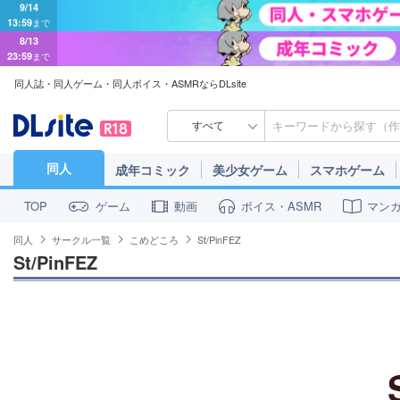
8/13
23:59
まで
同人誌・同人ゲーム・同人ボイス・ASMRならDLsite
すべて
同人
成年コミック
美少女ゲーム
スマホゲーム
ゲーム
動画
ボイス・ASMR
マン
TOP
同人
サークル一覧
こめどころ
St/PinFEZ
St/PinFEZ