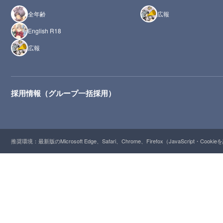
全年齢
広報
English R18
広報
採用情報（グループ一括採用）
推奨環境：最新版のMicrosoft Edge、Safari、Chrome、Firefox（JavaScript・Cooki