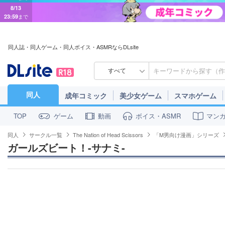
8/13
23:59
まで
同人誌・同人ゲーム・同人ボイス・ASMRならDLsite
すべて
同人
成年コミック
美少女ゲーム
スマホゲーム
ゲーム
動画
ボイス・ASMR
マン
TOP
同人
サークル一覧
The Nation of Head Scissors
「M男向け漫画」シリーズ
ガールズビート！-サナミ-