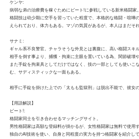
ケンヤ:
病弱な弟の治療費を稼ぐためにビート!に参戦している新米格闘家
格闘技は幼少期に空手を習っていた程度で、本格的な格闘・喧嘩
えられており、体力もある。マゾの気質があるが、本人はまだそ
サナミ:
ギャル系不良警官。チャラそうな外見とは裏腹に、高い格闘スキ
相手を倒す事より、捕獲・拘束に主眼を置いている為、関節破壊
また手錠を拘束具としてだけではなく、技の一部としても使いこ
む、サディスティックな一面もある。
相手に手錠を掛けた上での「太もも監獄刑」は脱出不能で、彼女
【用語解説】
ビート!:
格闘家同士を引き合わせるマッチングサイト。
男性格闘家は高額な登録料が掛かるが、女性格闘家は無料で使用
独自のAI技術を使い、自身と同程度の実力を持つ格闘家を紹介し