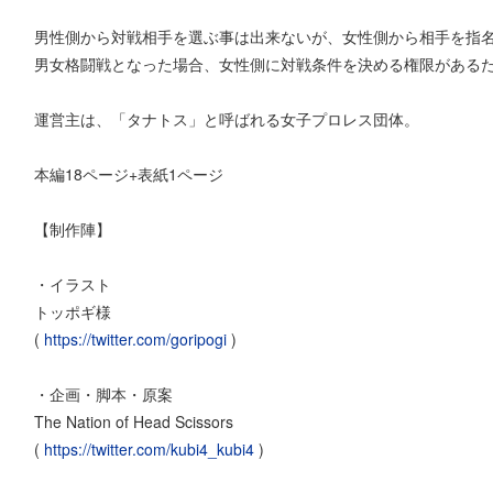
男性側から対戦相手を選ぶ事は出来ないが、女性側から相手を指
男女格闘戦となった場合、女性側に対戦条件を決める権限がある
運営主は、「タナトス」と呼ばれる女子プロレス団体。
本編18ページ+表紙1ページ
【制作陣】
・イラスト
トッポギ様
(
https://twitter.com/goripogi
)
・企画・脚本・原案
The Nation of Head Scissors
(
https://twitter.com/kubi4_kubi4
)