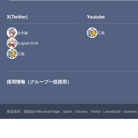
X(Twitter)
Youtube
全年齢
広報
English R18
広報
採用情報（グループ一括採用）
推奨環境：最新版のMicrosoft Edge、Safari、Chrome、Firefox（JavaScript・Cooki