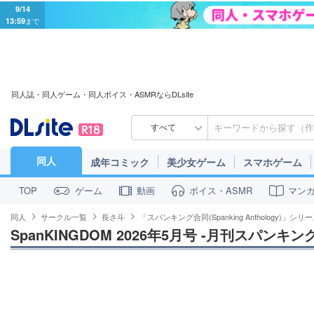
9/14
13:59
まで
同人誌・同人ゲーム・同人ボイス・ASMRならDLsite
すべて
同人
成年コミック
美少女ゲーム
スマホゲーム
ゲーム
動画
ボイス・ASMR
マン
TOP
同人
サークル一覧
長さ斗
「スパンキング合同(Spanking Anthology)」シリ
SpanKINGDOM 2026年5月号 -月刊スパンキ