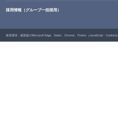
採用情報（グループ一括採用）
推奨環境：最新版のMicrosoft Edge、Safari、Chrome、Firefox（JavaScript・Cooki