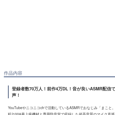
作品内容
登録者数70万人！前作4万DL！音が良いASMR配信で
声！
YouTubeやニコニコchで活動しているASMRでおなじみ「まこと。
KU100&最上級機材と専用防音室で収録した超高音質のマイク直舐