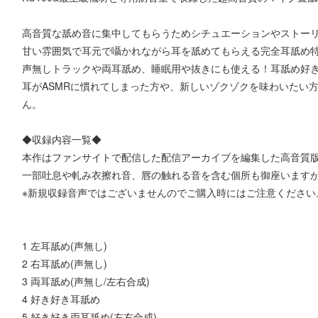
高音質な舐め音に集中してもらうためシチュエーションやストー
甘い雰囲気で耳元で囁かれながら耳を舐めてもらえる完全耳舐め
声無しトラックや両耳舐め、睡眠用や抜きにも使える！耳舐め好
耳がASMRに慣れてしまった方や、新しいゾクゾクを味わいたい
ん。
◆収録内容一覧◆
本作はファンサイトで配信した配信アーカイブを編集した高音質
一部吐息や軋み衣擦れ音、唇の触れる音を含む個所も御座います
※新規収録音声ではございませんのでご購入時にはご注意ください
1 左耳舐め(声無し)
2 右耳舐め(声無し)
3 両耳舐め(声無し/左右合成)
4 好き好き耳舐め
5 好き好き両耳舐め(左右合成)