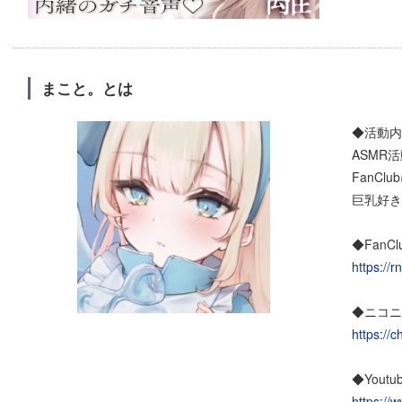
まこと。とは
◆活動内
ASMR
FanC
巨乳好き
◆FanCl
https://r
◆ニコニ
https://
◆Youtu
https:/