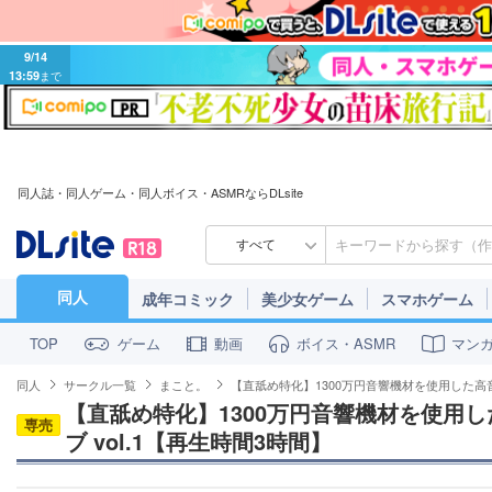
9/14
13:59
まで
同人誌・同人ゲーム・同人ボイス・ASMRならDLsite
すべて
同人
成年コミック
美少女ゲーム
スマホゲーム
ゲーム
動画
ボイス・ASMR
マン
TOP
同人
サークル一覧
まこと。
【直舐め特化】1300万円音響機材を使用した高音
【直舐め特化】1300万円音響機材を使用
専売
ブ vol.1【再生時間3時間】