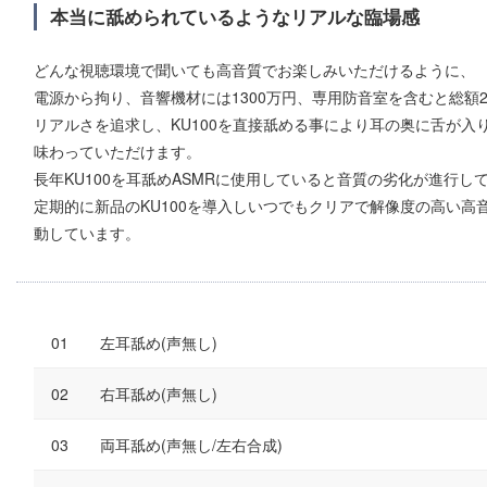
本当に舐められているようなリアルな臨場感
どんな視聴環境で聞いても高音質でお楽しみいただけるように、
電源から拘り、音響機材には1300万円、専用防音室を含むと総額2
リアルさを追求し、KU100を直接舐める事により耳の奥に舌が
味わっていただけます。
長年KU100を耳舐めASMRに使用していると音質の劣化が進行し
定期的に新品のKU100を導入しいつでもクリアで解像度の高い
動しています。
左耳舐め(声無し)
右耳舐め(声無し)
両耳舐め(声無し/左右合成)