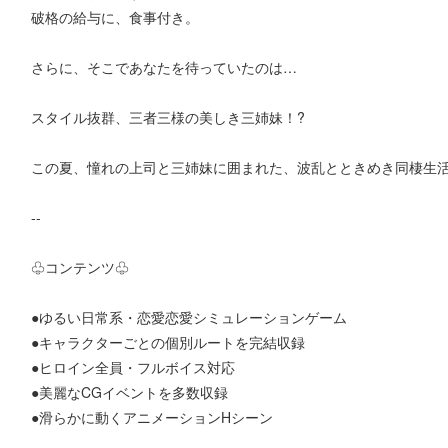
破格の給与に、食事付き。
さらに、そこであなたを待っていたのは…
スタイル抜群、三者三様の美しき三姉妹！?
この夏、憧れの上司と三姉妹に囲まれた、波乱とときめき同棲生
--
♧コンテンツ♧
●ゆるい日常系・恋愛恋愛シミュレーションゲーム
●キャラクターごとの個別ルートを完結収録
●ヒロイン全員・フルボイス対応
●美麗なCGイベントを多数収録
●滑らかに動くアニメーションHシーン