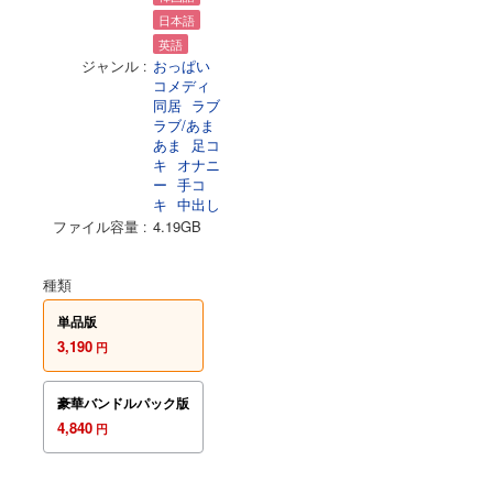
日本語
英語
ジャンル
おっぱい
コメディ
同居
ラブ
ラブ/あま
あま
足コ
キ
オナニ
ー
手コ
キ
中出し
ファイル容量
4.19GB
種類
単品版
3,190
円
豪華バンドルパック版
4,840
円