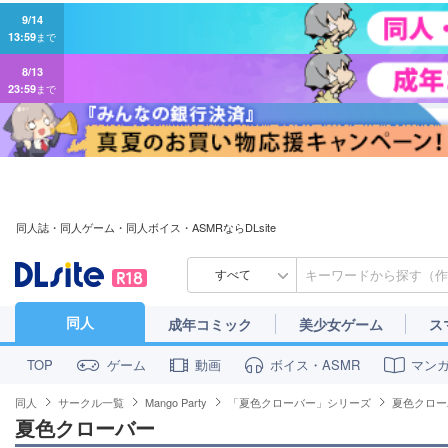
9/14
13:59
まで
8/13
23:59
まで
同人誌・同人ゲーム・同人ボイス・ASMRならDLsite
すべて
同人
成年コミック
美少女ゲーム
ス
ゲーム
動画
ボイス・ASMR
マン
TOP
同人
サークル一覧
Mango Party
「夏色クローバー」シリーズ
夏色クロー
夏色クローバー