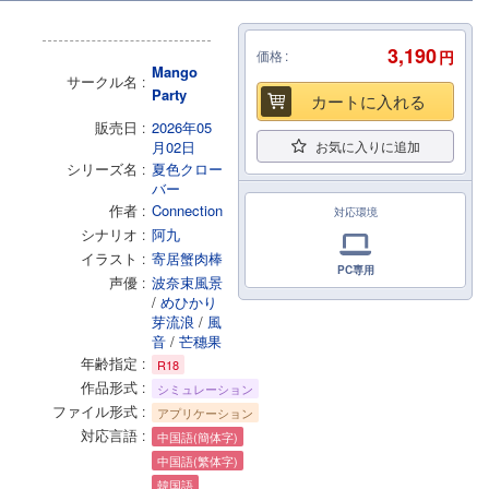
3,190
価格
円
Mango
サークル名
Party
カートに入れる
販売日
2026年05
月02日
お気に入りに追加
シリーズ名
夏色クロー
バー
作者
Connection
対応環境
シナリオ
阿九
イラスト
寄居蟹肉棒
PC専用
声優
波奈束風景
/
めひかり
芽流浪
/
風
音
/
芒穗果
年齢指定
R18
作品形式
シミュレーション
ファイル形式
アプリケーション
対応言語
中国語(簡体字)
中国語(繁体字)
韓国語