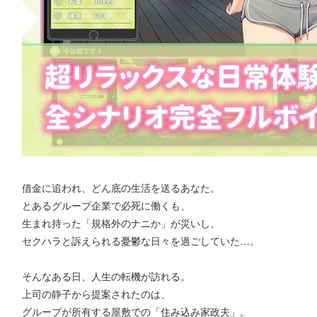
借金に追われ、どん底の生活を送るあなた。
とあるグループ企業で必死に働くも、
生まれ持った「規格外のナニか」が災いし、
セクハラと訴えられる憂鬱な日々を過ごしていた…。
そんなある日、人生の転機が訪れる。
上司の静子から提案されたのは、
グループが所有する屋敷での「住み込み家政夫」。