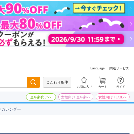
関連サービス
Language
こだわり条件
検索
お気に入り
カート
ガイド
全年齢向けへ
女性向け 全年齢へ
女性向け TL/BLへ
売カレンダー