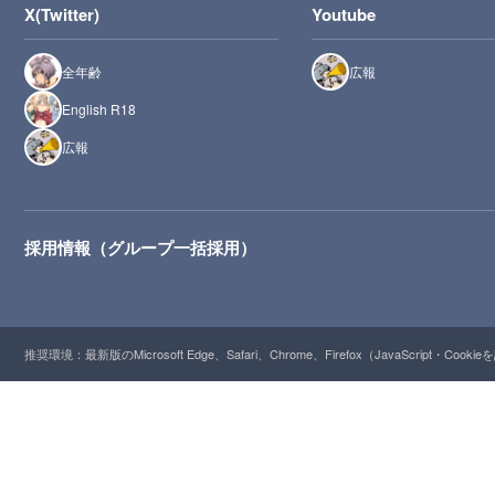
X(Twitter)
Youtube
全年齢
広報
English R18
広報
採用情報（グループ一括採用）
推奨環境：最新版のMicrosoft Edge、Safari、Chrome、Firefox（JavaScript・Cooki