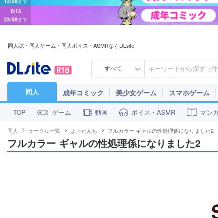
8/13
23:59
まで
同人誌・同人ゲーム・同人ボイス・ASMRならDLsite
すべて
同人
成年コミック
美少女ゲーム
スマホゲーム
ゲーム
動画
ボイス・ASMR
マン
TOP
同人
サークル一覧
よったんち
フルカラー ギャルの性処理係になりました2
フルカラー ギャルの性処理係になりました2