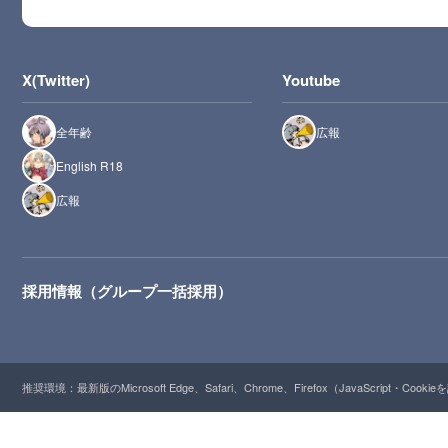
X(Twitter)
Youtube
全年齢
広報
English R18
広報
採用情報（グループ一括採用）
推奨環境：最新版のMicrosoft Edge、Safari、Chrome、Firefox（JavaScript・Cooki