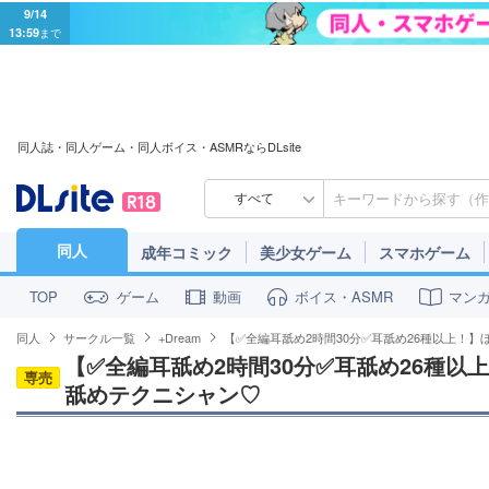
9/14
13:59
まで
同人誌・同人ゲーム・同人ボイス・ASMRならDLsite
すべて
同人
成年コミック
美少女ゲーム
スマホゲーム
ゲーム
動画
ボイス・ASMR
マン
TOP
同人
サークル一覧
+Dream
【✅全編耳舐め2時間30分✅耳舐め26種以上！
【✅全編耳舐め2時間30分✅耳舐め26種以
専売
舐めテクニシャン♡